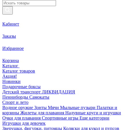
Кабинет
Заказы
Избранное
Корзина
Каталог
Каталог товаров
Акция!
Новинки
Подарочные боксы
Детский транспорт ЛИКВИДАЦИЯ
Пенниборды
Самокаты
Спорт и лето
Водное оружие
Зонты
Мячи
Мыльные пузыри
Палатки и
корзины
Жилеты для плавания
Надувные круги и игрушки
Очки для плавания
Спортивные игры
Еще категории
Игрушки для девочек
Зверушки, фигурки, питомцы
Коляски для кукол и пупсов