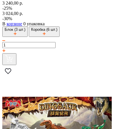
3 240,00 р.
-25%
3 024,00 р.
-30%
В
корзине
0 упаковка
Блок (3 шт.)
Коробка (6 шт.)