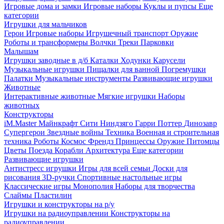
Игровые дома и замки
Игровые наборы
Куклы и пупсы
Еще
категории
Игрушки для мальчиков
Герои
Игровые наборы
Игрушечный транспорт
Оружие
Роботы и трансформеры
Волчки
Треки
Парковки
Малышам
Игрушки заводные в д/б
Каталки
Ходунки
Карусели
Музыкальные игрушки
Пищалки для ванной
Погремушки
Палатки
Музыкальные инструменты
Развивающие игрушки
Животные
Интерактивные животные
Мягкие игрушки
Наборы
животных
Конструкторы
iM.Master
Майнкрафт
Сити
Ниндзяго
Гарри Поттер
Динозавр
Супергерои
Звездные войны
Техника
Военная и строительная
техника
Роботы
Космос
Френдз
Принцессы
Оружие
Питомцы
Цветы
Поезда
Корабли
Архитектура
Еще категории
Развивающие игрушки
Антистресс игрушки
Игры для всей семьи
Доски для
рисования
3D-ручки
Спортивные настольные игры
Классические игры
Монополия
Наборы для творчества
Слаймы
Пластилин
Игрушки и конструкторы на р/у
Игрушки на радиоуправлении
Конструкторы на
радиоуправлении