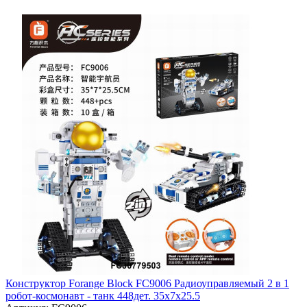
Конструктор Forange Block FC9006 Радиоуправляемый 2 в 1
робот-космонавт - танк 448дет. 35х7х25.5