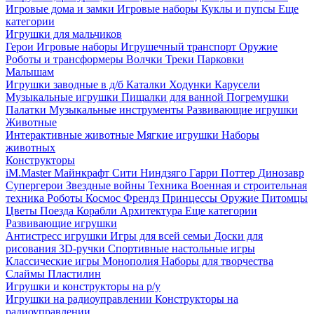
Игровые дома и замки
Игровые наборы
Куклы и пупсы
Еще
категории
Игрушки для мальчиков
Герои
Игровые наборы
Игрушечный транспорт
Оружие
Роботы и трансформеры
Волчки
Треки
Парковки
Малышам
Игрушки заводные в д/б
Каталки
Ходунки
Карусели
Музыкальные игрушки
Пищалки для ванной
Погремушки
Палатки
Музыкальные инструменты
Развивающие игрушки
Животные
Интерактивные животные
Мягкие игрушки
Наборы
животных
Конструкторы
iM.Master
Майнкрафт
Сити
Ниндзяго
Гарри Поттер
Динозавр
Супергерои
Звездные войны
Техника
Военная и строительная
техника
Роботы
Космос
Френдз
Принцессы
Оружие
Питомцы
Цветы
Поезда
Корабли
Архитектура
Еще категории
Развивающие игрушки
Антистресс игрушки
Игры для всей семьи
Доски для
рисования
3D-ручки
Спортивные настольные игры
Классические игры
Монополия
Наборы для творчества
Слаймы
Пластилин
Игрушки и конструкторы на р/у
Игрушки на радиоуправлении
Конструкторы на
радиоуправлении