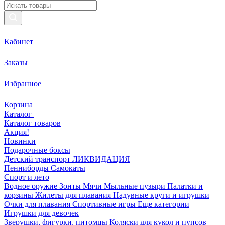
Кабинет
Заказы
Избранное
Корзина
Каталог
Каталог товаров
Акция!
Новинки
Подарочные боксы
Детский транспорт ЛИКВИДАЦИЯ
Пенниборды
Самокаты
Спорт и лето
Водное оружие
Зонты
Мячи
Мыльные пузыри
Палатки и
корзины
Жилеты для плавания
Надувные круги и игрушки
Очки для плавания
Спортивные игры
Еще категории
Игрушки для девочек
Зверушки, фигурки, питомцы
Коляски для кукол и пупсов