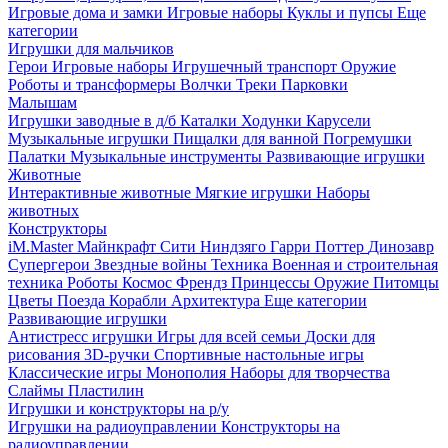
Игровые дома и замки
Игровые наборы
Куклы и пупсы
Еще
категории
Игрушки для мальчиков
Герои
Игровые наборы
Игрушечный транспорт
Оружие
Роботы и трансформеры
Волчки
Треки
Парковки
Малышам
Игрушки заводные в д/б
Каталки
Ходунки
Карусели
Музыкальные игрушки
Пищалки для ванной
Погремушки
Палатки
Музыкальные инструменты
Развивающие игрушки
Животные
Интерактивные животные
Мягкие игрушки
Наборы
животных
Конструкторы
iM.Master
Майнкрафт
Сити
Ниндзяго
Гарри Поттер
Динозавр
Супергерои
Звездные войны
Техника
Военная и строительная
техника
Роботы
Космос
Френдз
Принцессы
Оружие
Питомцы
Цветы
Поезда
Корабли
Архитектура
Еще категории
Развивающие игрушки
Антистресс игрушки
Игры для всей семьи
Доски для
рисования
3D-ручки
Спортивные настольные игры
Классические игры
Монополия
Наборы для творчества
Слаймы
Пластилин
Игрушки и конструкторы на р/у
Игрушки на радиоуправлении
Конструкторы на
радиоуправлении