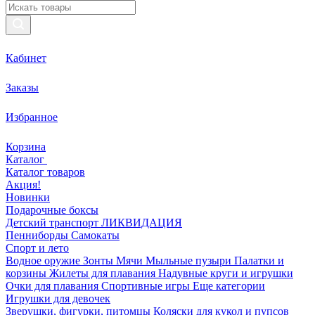
Кабинет
Заказы
Избранное
Корзина
Каталог
Каталог товаров
Акция!
Новинки
Подарочные боксы
Детский транспорт ЛИКВИДАЦИЯ
Пенниборды
Самокаты
Спорт и лето
Водное оружие
Зонты
Мячи
Мыльные пузыри
Палатки и
корзины
Жилеты для плавания
Надувные круги и игрушки
Очки для плавания
Спортивные игры
Еще категории
Игрушки для девочек
Зверушки, фигурки, питомцы
Коляски для кукол и пупсов