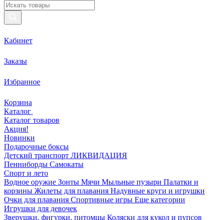
Кабинет
Заказы
Избранное
Корзина
Каталог
Каталог товаров
Акция!
Новинки
Подарочные боксы
Детский транспорт ЛИКВИДАЦИЯ
Пенниборды
Самокаты
Спорт и лето
Водное оружие
Зонты
Мячи
Мыльные пузыри
Палатки и
корзины
Жилеты для плавания
Надувные круги и игрушки
Очки для плавания
Спортивные игры
Еще категории
Игрушки для девочек
Зверушки, фигурки, питомцы
Коляски для кукол и пупсов