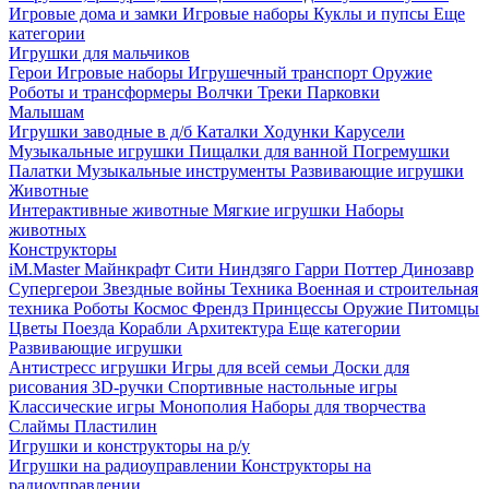
Игровые дома и замки
Игровые наборы
Куклы и пупсы
Еще
категории
Игрушки для мальчиков
Герои
Игровые наборы
Игрушечный транспорт
Оружие
Роботы и трансформеры
Волчки
Треки
Парковки
Малышам
Игрушки заводные в д/б
Каталки
Ходунки
Карусели
Музыкальные игрушки
Пищалки для ванной
Погремушки
Палатки
Музыкальные инструменты
Развивающие игрушки
Животные
Интерактивные животные
Мягкие игрушки
Наборы
животных
Конструкторы
iM.Master
Майнкрафт
Сити
Ниндзяго
Гарри Поттер
Динозавр
Супергерои
Звездные войны
Техника
Военная и строительная
техника
Роботы
Космос
Френдз
Принцессы
Оружие
Питомцы
Цветы
Поезда
Корабли
Архитектура
Еще категории
Развивающие игрушки
Антистресс игрушки
Игры для всей семьи
Доски для
рисования
3D-ручки
Спортивные настольные игры
Классические игры
Монополия
Наборы для творчества
Слаймы
Пластилин
Игрушки и конструкторы на р/у
Игрушки на радиоуправлении
Конструкторы на
радиоуправлении