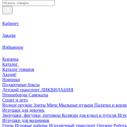
Кабинет
Заказы
Избранное
Корзина
Каталог
Каталог товаров
Акция!
Новинки
Подарочные боксы
Детский транспорт ЛИКВИДАЦИЯ
Пенниборды
Самокаты
Спорт и лето
Водное оружие
Зонты
Мячи
Мыльные пузыри
Палатки и корз
Игрушки для девочек
Зверушки, фигурки, питомцы
Коляски для кукол и пупсов
Игро
Игрушки для мальчиков
Герои
Игровые наборы
Игрушечный транспорт
Оружие
Роботы