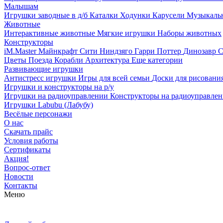
Малышам
Игрушки заводные в д/б
Каталки
Ходунки
Карусели
Музыкаль
Животные
Интерактивные животные
Мягкие игрушки
Наборы животных
Конструкторы
iM.Master
Майнкрафт
Сити
Ниндзяго
Гарри Поттер
Динозавр
С
Цветы
Поезда
Корабли
Архитектура
Еще категории
Развивающие игрушки
Антистресс игрушки
Игры для всей семьи
Доски для рисовани
Игрушки и конструкторы на р/у
Игрушки на радиоуправлении
Конструкторы на радиоуправле
Игрушки Labubu (Лабубу)
Весёлые персонажи
О нас
Скачать прайс
Условия работы
Сертификаты
Акция!
Вопрос-ответ
Новости
Контакты
Меню