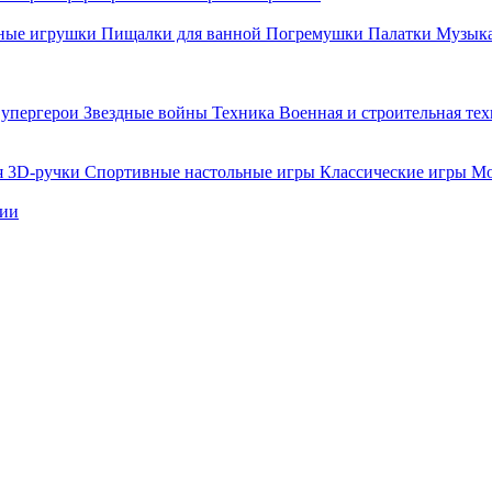
ные игрушки
Пищалки для ванной
Погремушки
Палатки
Музыка
упергерои
Звездные войны
Техника
Военная и строительная те
я
3D-ручки
Спортивные настольные игры
Классические игры
Мо
нии