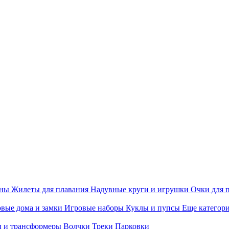
ины
Жилеты для плавания
Надувные круги и игрушки
Очки для 
вые дома и замки
Игровые наборы
Куклы и пупсы
Еще категор
 и трансформеры
Волчки
Треки
Парковки