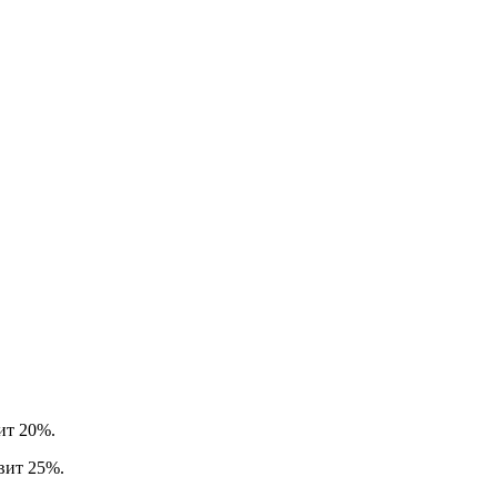
вит 20%.
авит 25%.