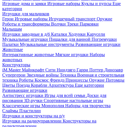
Игровые дома и замки
Игровые наборы
Куклы и пупсы
Еще
категории
Игрушки для мальчиков
Герои
Игровые наборы
Игрушечный транспорт
Оружие
Роботы и трансформеры
Волчки
Треки
Парковки
Малышам
Игрушки заводные в д/б
Каталки
Ходунки
Карусели
Музыкальные игрушки
Пищалки для ванной
Погремушки
Палатки
Музыкальные инструменты
Развивающие игрушки
Животные
Интерактивные животные
Мягкие игрушки
Наборы
животных
Конструкторы
iM.Master
Майнкрафт
Сити
Ниндзяго
Гарри Поттер
Динозавр
Супергерои
Звездные войны
Техника
Военная и строительная
техника
Роботы
Космос
Френдз
Принцессы
Оружие
Питомцы
Цветы
Поезда
Корабли
Архитектура
Еще категории
Развивающие игрушки
Антистресс игрушки
Игры для всей семьи
Доски для
рисования
3D-ручки
Спортивные настольные игры
Классические игры
Монополия
Наборы для творчества
Слаймы
Пластилин
Игрушки и конструкторы на р/у
Игрушки на радиоуправлении
Конструкторы на
радиоуправлении