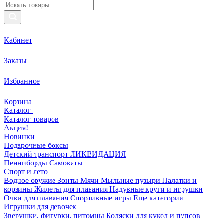
Кабинет
Заказы
Избранное
Корзина
Каталог
Каталог товаров
Акция!
Новинки
Подарочные боксы
Детский транспорт ЛИКВИДАЦИЯ
Пенниборды
Самокаты
Спорт и лето
Водное оружие
Зонты
Мячи
Мыльные пузыри
Палатки и
корзины
Жилеты для плавания
Надувные круги и игрушки
Очки для плавания
Спортивные игры
Еще категории
Игрушки для девочек
Зверушки, фигурки, питомцы
Коляски для кукол и пупсов