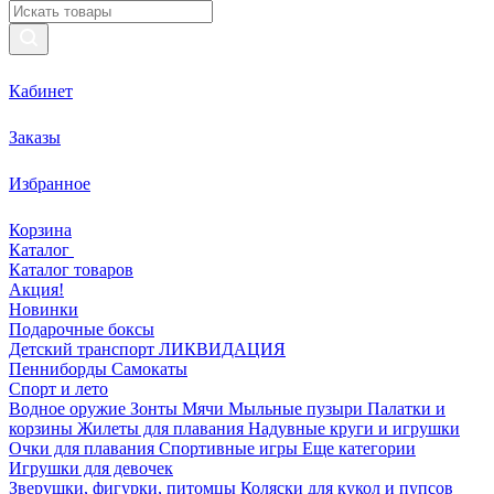
Кабинет
Заказы
Избранное
Корзина
Каталог
Каталог товаров
Акция!
Новинки
Подарочные боксы
Детский транспорт ЛИКВИДАЦИЯ
Пенниборды
Самокаты
Спорт и лето
Водное оружие
Зонты
Мячи
Мыльные пузыри
Палатки и
корзины
Жилеты для плавания
Надувные круги и игрушки
Очки для плавания
Спортивные игры
Еще категории
Игрушки для девочек
Зверушки, фигурки, питомцы
Коляски для кукол и пупсов