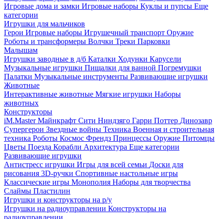
Игровые дома и замки
Игровые наборы
Куклы и пупсы
Еще
категории
Игрушки для мальчиков
Герои
Игровые наборы
Игрушечный транспорт
Оружие
Роботы и трансформеры
Волчки
Треки
Парковки
Малышам
Игрушки заводные в д/б
Каталки
Ходунки
Карусели
Музыкальные игрушки
Пищалки для ванной
Погремушки
Палатки
Музыкальные инструменты
Развивающие игрушки
Животные
Интерактивные животные
Мягкие игрушки
Наборы
животных
Конструкторы
iM.Master
Майнкрафт
Сити
Ниндзяго
Гарри Поттер
Динозавр
Супергерои
Звездные войны
Техника
Военная и строительная
техника
Роботы
Космос
Френдз
Принцессы
Оружие
Питомцы
Цветы
Поезда
Корабли
Архитектура
Еще категории
Развивающие игрушки
Антистресс игрушки
Игры для всей семьи
Доски для
рисования
3D-ручки
Спортивные настольные игры
Классические игры
Монополия
Наборы для творчества
Слаймы
Пластилин
Игрушки и конструкторы на р/у
Игрушки на радиоуправлении
Конструкторы на
радиоуправлении