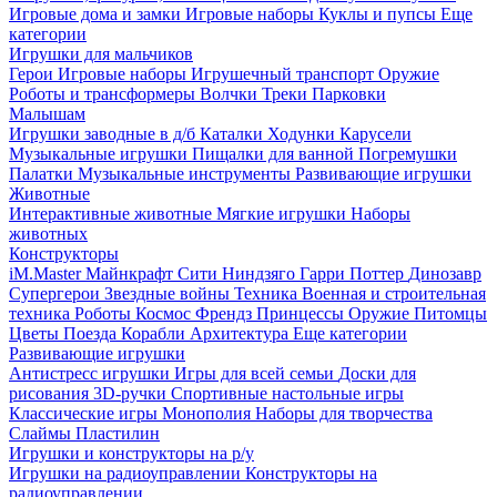
Игровые дома и замки
Игровые наборы
Куклы и пупсы
Еще
категории
Игрушки для мальчиков
Герои
Игровые наборы
Игрушечный транспорт
Оружие
Роботы и трансформеры
Волчки
Треки
Парковки
Малышам
Игрушки заводные в д/б
Каталки
Ходунки
Карусели
Музыкальные игрушки
Пищалки для ванной
Погремушки
Палатки
Музыкальные инструменты
Развивающие игрушки
Животные
Интерактивные животные
Мягкие игрушки
Наборы
животных
Конструкторы
iM.Master
Майнкрафт
Сити
Ниндзяго
Гарри Поттер
Динозавр
Супергерои
Звездные войны
Техника
Военная и строительная
техника
Роботы
Космос
Френдз
Принцессы
Оружие
Питомцы
Цветы
Поезда
Корабли
Архитектура
Еще категории
Развивающие игрушки
Антистресс игрушки
Игры для всей семьи
Доски для
рисования
3D-ручки
Спортивные настольные игры
Классические игры
Монополия
Наборы для творчества
Слаймы
Пластилин
Игрушки и конструкторы на р/у
Игрушки на радиоуправлении
Конструкторы на
радиоуправлении