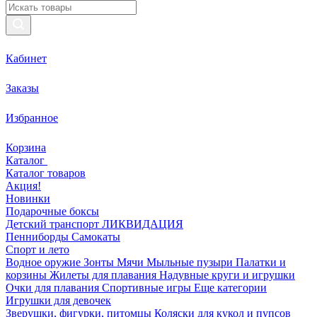
Кабинет
Заказы
Избранное
Корзина
Каталог
Каталог товаров
Акция!
Новинки
Подарочные боксы
Детский транспорт ЛИКВИДАЦИЯ
Пенниборды
Самокаты
Спорт и лето
Водное оружие
Зонты
Мячи
Мыльные пузыри
Палатки и
корзины
Жилеты для плавания
Надувные круги и игрушки
Очки для плавания
Спортивные игры
Еще категории
Игрушки для девочек
Зверушки, фигурки, питомцы
Коляски для кукол и пупсов