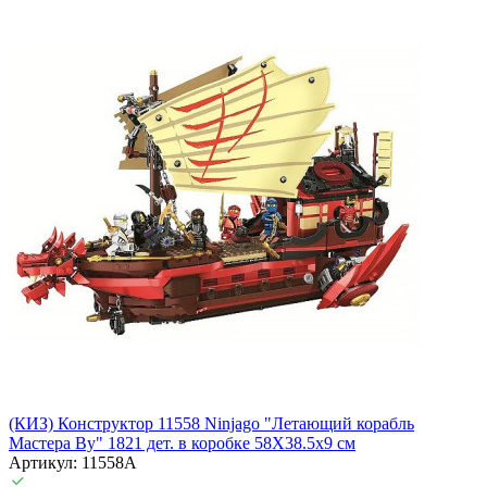
(КИЗ) Конструктор 11558 Ninjago "Летающий корабль
Мастера Ву" 1821 дет. в коробке 58Х38.5х9 см
Артикул: 11558A