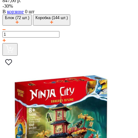
847,00 р.
-30%
В
корзине
0 шт
Блок (72 шт.)
Коробка (144 шт.)