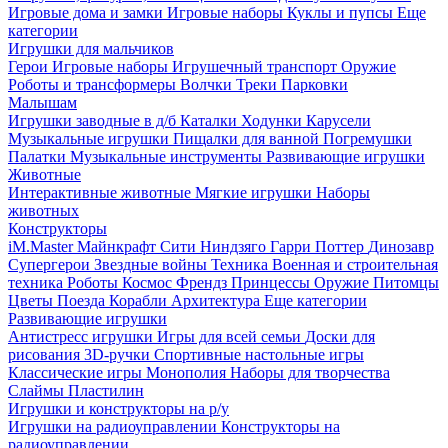
Игровые дома и замки
Игровые наборы
Куклы и пупсы
Еще
категории
Игрушки для мальчиков
Герои
Игровые наборы
Игрушечный транспорт
Оружие
Роботы и трансформеры
Волчки
Треки
Парковки
Малышам
Игрушки заводные в д/б
Каталки
Ходунки
Карусели
Музыкальные игрушки
Пищалки для ванной
Погремушки
Палатки
Музыкальные инструменты
Развивающие игрушки
Животные
Интерактивные животные
Мягкие игрушки
Наборы
животных
Конструкторы
iM.Master
Майнкрафт
Сити
Ниндзяго
Гарри Поттер
Динозавр
Супергерои
Звездные войны
Техника
Военная и строительная
техника
Роботы
Космос
Френдз
Принцессы
Оружие
Питомцы
Цветы
Поезда
Корабли
Архитектура
Еще категории
Развивающие игрушки
Антистресс игрушки
Игры для всей семьи
Доски для
рисования
3D-ручки
Спортивные настольные игры
Классические игры
Монополия
Наборы для творчества
Слаймы
Пластилин
Игрушки и конструкторы на р/у
Игрушки на радиоуправлении
Конструкторы на
радиоуправлении