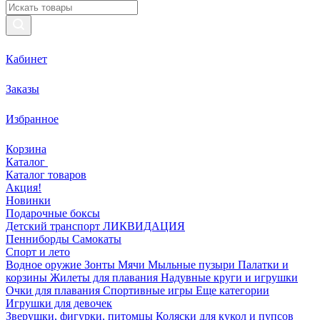
Кабинет
Заказы
Избранное
Корзина
Каталог
Каталог товаров
Акция!
Новинки
Подарочные боксы
Детский транспорт ЛИКВИДАЦИЯ
Пенниборды
Самокаты
Спорт и лето
Водное оружие
Зонты
Мячи
Мыльные пузыри
Палатки и
корзины
Жилеты для плавания
Надувные круги и игрушки
Очки для плавания
Спортивные игры
Еще категории
Игрушки для девочек
Зверушки, фигурки, питомцы
Коляски для кукол и пупсов