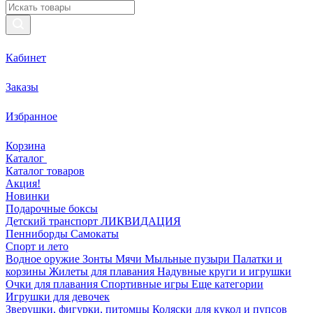
Кабинет
Заказы
Избранное
Корзина
Каталог
Каталог товаров
Акция!
Новинки
Подарочные боксы
Детский транспорт ЛИКВИДАЦИЯ
Пенниборды
Самокаты
Спорт и лето
Водное оружие
Зонты
Мячи
Мыльные пузыри
Палатки и
корзины
Жилеты для плавания
Надувные круги и игрушки
Очки для плавания
Спортивные игры
Еще категории
Игрушки для девочек
Зверушки, фигурки, питомцы
Коляски для кукол и пупсов