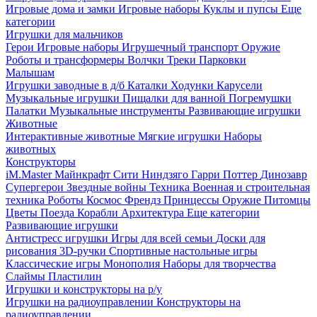
Игровые дома и замки
Игровые наборы
Куклы и пупсы
Еще
категории
Игрушки для мальчиков
Герои
Игровые наборы
Игрушечный транспорт
Оружие
Роботы и трансформеры
Волчки
Треки
Парковки
Малышам
Игрушки заводные в д/б
Каталки
Ходунки
Карусели
Музыкальные игрушки
Пищалки для ванной
Погремушки
Палатки
Музыкальные инструменты
Развивающие игрушки
Животные
Интерактивные животные
Мягкие игрушки
Наборы
животных
Конструкторы
iM.Master
Майнкрафт
Сити
Ниндзяго
Гарри Поттер
Динозавр
Супергерои
Звездные войны
Техника
Военная и строительная
техника
Роботы
Космос
Френдз
Принцессы
Оружие
Питомцы
Цветы
Поезда
Корабли
Архитектура
Еще категории
Развивающие игрушки
Антистресс игрушки
Игры для всей семьи
Доски для
рисования
3D-ручки
Спортивные настольные игры
Классические игры
Монополия
Наборы для творчества
Слаймы
Пластилин
Игрушки и конструкторы на р/у
Игрушки на радиоуправлении
Конструкторы на
радиоуправлении