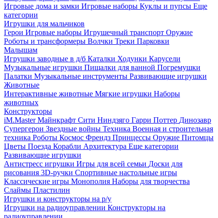
Игровые дома и замки
Игровые наборы
Куклы и пупсы
Еще
категории
Игрушки для мальчиков
Герои
Игровые наборы
Игрушечный транспорт
Оружие
Роботы и трансформеры
Волчки
Треки
Парковки
Малышам
Игрушки заводные в д/б
Каталки
Ходунки
Карусели
Музыкальные игрушки
Пищалки для ванной
Погремушки
Палатки
Музыкальные инструменты
Развивающие игрушки
Животные
Интерактивные животные
Мягкие игрушки
Наборы
животных
Конструкторы
iM.Master
Майнкрафт
Сити
Ниндзяго
Гарри Поттер
Динозавр
Супергерои
Звездные войны
Техника
Военная и строительная
техника
Роботы
Космос
Френдз
Принцессы
Оружие
Питомцы
Цветы
Поезда
Корабли
Архитектура
Еще категории
Развивающие игрушки
Антистресс игрушки
Игры для всей семьи
Доски для
рисования
3D-ручки
Спортивные настольные игры
Классические игры
Монополия
Наборы для творчества
Слаймы
Пластилин
Игрушки и конструкторы на р/у
Игрушки на радиоуправлении
Конструкторы на
радиоуправлении