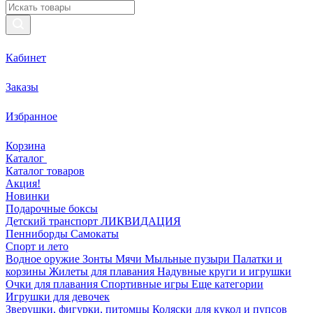
Кабинет
Заказы
Избранное
Корзина
Каталог
Каталог товаров
Акция!
Новинки
Подарочные боксы
Детский транспорт ЛИКВИДАЦИЯ
Пенниборды
Самокаты
Спорт и лето
Водное оружие
Зонты
Мячи
Мыльные пузыри
Палатки и
корзины
Жилеты для плавания
Надувные круги и игрушки
Очки для плавания
Спортивные игры
Еще категории
Игрушки для девочек
Зверушки, фигурки, питомцы
Коляски для кукол и пупсов