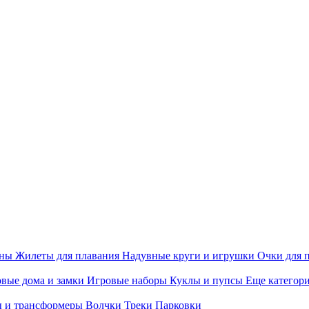
ины
Жилеты для плавания
Надувные круги и игрушки
Очки для 
вые дома и замки
Игровые наборы
Куклы и пупсы
Еще категор
 и трансформеры
Волчки
Треки
Парковки