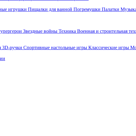
ные игрушки
Пищалки для ванной
Погремушки
Палатки
Музыка
упергерои
Звездные войны
Техника
Военная и строительная те
я
3D-ручки
Спортивные настольные игры
Классические игры
Мо
нии