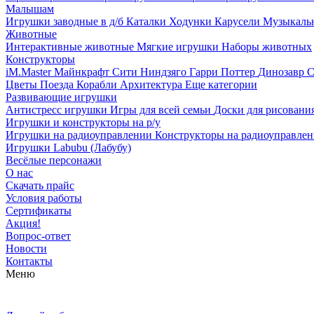
Малышам
Игрушки заводные в д/б
Каталки
Ходунки
Карусели
Музыкаль
Животные
Интерактивные животные
Мягкие игрушки
Наборы животных
Конструкторы
iM.Master
Майнкрафт
Сити
Ниндзяго
Гарри Поттер
Динозавр
С
Цветы
Поезда
Корабли
Архитектура
Еще категории
Развивающие игрушки
Антистресс игрушки
Игры для всей семьи
Доски для рисовани
Игрушки и конструкторы на р/у
Игрушки на радиоуправлении
Конструкторы на радиоуправле
Игрушки Labubu (Лабубу)
Весёлые персонажи
О нас
Скачать прайс
Условия работы
Сертификаты
Акция!
Вопрос-ответ
Новости
Контакты
Меню