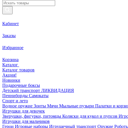
Кабинет
Заказы
Избранное
Корзина
Каталог
Каталог товаров
Акция!
Новинки
Подарочные боксы
Детский транспорт ЛИКВИДАЦИЯ
Пенниборды
Самокаты
Спорт и лето
Водное оружие
Зонты
Мячи
Мыльные пузыри
Палатки и корз
Игрушки для девочек
Зверушки, фигурки, питомцы
Коляски для кукол и пупсов
Игро
Игрушки для мальчиков
Герои
Игровые наборы
Игрушечный транспорт
Оружие
Роботы