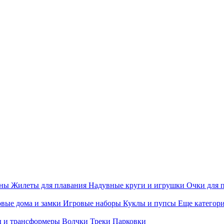
ины
Жилеты для плавания
Надувные круги и игрушки
Очки для 
вые дома и замки
Игровые наборы
Куклы и пупсы
Еще категор
 и трансформеры
Волчки
Треки
Парковки