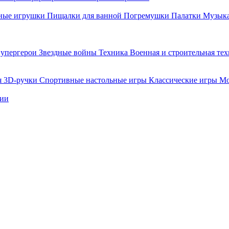
ные игрушки
Пищалки для ванной
Погремушки
Палатки
Музыка
упергерои
Звездные войны
Техника
Военная и строительная те
я
3D-ручки
Спортивные настольные игры
Классические игры
Мо
нии