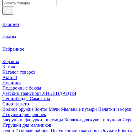
Кабинет
Заказы
Избранное
Корзина
Каталог
Каталог товаров
Акция!
Новинки
Подарочные боксы
Детский транспорт ЛИКВИДАЦИЯ
Пенниборды
Самокаты
Спорт и лето
Водное оружие
Зонты
Мячи
Мыльные пузыри
Палатки и корз
Игрушки для девочек
Зверушки, фигурки, питомцы
Коляски для кукол и пупсов
Игро
Игрушки для мальчиков
Герои
Игровые наборы
Игрушечный транспорт
Оружие
Роботы