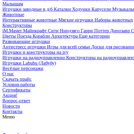
Малышам
Игрушки заводные в д/б
Каталки
Ходунки
Карусели
Музыкаль
Животные
Интерактивные животные
Мягкие игрушки
Наборы животных
Конструкторы
iM.Master
Майнкрафт
Сити
Ниндзяго
Гарри Поттер
Динозавр
С
Цветы
Поезда
Корабли
Архитектура
Еще категории
Развивающие игрушки
Антистресс игрушки
Игры для всей семьи
Доски для рисовани
Игрушки и конструкторы на р/у
Игрушки на радиоуправлении
Конструкторы на радиоуправле
Игрушки Labubu (Лабубу)
Весёлые персонажи
О нас
Скачать прайс
Условия работы
Сертификаты
Акция!
Вопрос-ответ
Новости
Контакты
Меню