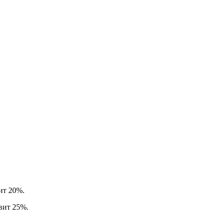
вит 20%.
авит 25%.