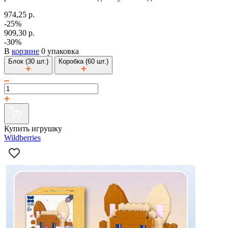
974,25 р.
-25%
909,30 р.
-30%
В
корзине
0 упаковка
Блок (30 шт.)
Коробка (60 шт.)
Купить игрушку
Wildberries