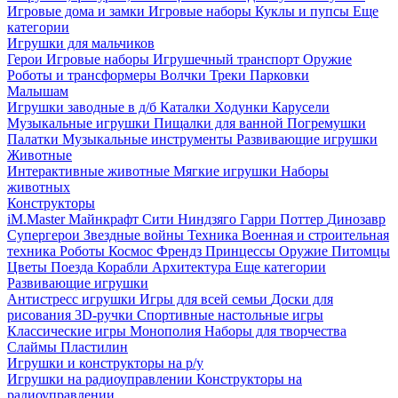
Игровые дома и замки
Игровые наборы
Куклы и пупсы
Еще
категории
Игрушки для мальчиков
Герои
Игровые наборы
Игрушечный транспорт
Оружие
Роботы и трансформеры
Волчки
Треки
Парковки
Малышам
Игрушки заводные в д/б
Каталки
Ходунки
Карусели
Музыкальные игрушки
Пищалки для ванной
Погремушки
Палатки
Музыкальные инструменты
Развивающие игрушки
Животные
Интерактивные животные
Мягкие игрушки
Наборы
животных
Конструкторы
iM.Master
Майнкрафт
Сити
Ниндзяго
Гарри Поттер
Динозавр
Супергерои
Звездные войны
Техника
Военная и строительная
техника
Роботы
Космос
Френдз
Принцессы
Оружие
Питомцы
Цветы
Поезда
Корабли
Архитектура
Еще категории
Развивающие игрушки
Антистресс игрушки
Игры для всей семьи
Доски для
рисования
3D-ручки
Спортивные настольные игры
Классические игры
Монополия
Наборы для творчества
Слаймы
Пластилин
Игрушки и конструкторы на р/у
Игрушки на радиоуправлении
Конструкторы на
радиоуправлении