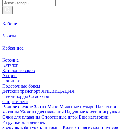
Кабинет
Заказы
Избранное
Корзина
Каталог
Каталог товаров
Акция!
Новинки
Подарочные боксы
Детский транспорт ЛИКВИДАЦИЯ
Пенниборды
Самокаты
Спорт и лето
Водное оружие
Зонты
Мячи
Мыльные пузыри
Палатки и
корзины
Жилеты для плавания
Надувные круги и игрушки
Очки для плавания
Спортивные игры
Еще категории
Игрушки для девочек
Зверушки, фигурки, питомцы
Коляски для кукол и пупсов