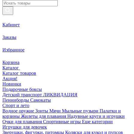
Кабинет
Заказы
Избранное
Корзина
Каталог
Каталог товаров
Акция!
Новинки
Подарочные боксы
Детский транспорт ЛИКВИДАЦИЯ
Пенниборды
Самокаты
Спорт и лето
Водное оружие
Зонты
Мячи
Мыльные пузыри
Палатки и
корзины
Жилеты для плавания
Надувные круги и игрушки
Очки для плавания
Спортивные игры
Еще категории
Игрушки для девочек
Зверушки, фигурки, питомцы
Коляски для кукол и пупсов