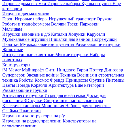
Игровые дома и замки
Игровые наборы
Куклы и пупсы
Еще
категории
Игрушки для мальчиков
Герои
Игровые наборы
Игрушечный транспорт
Оружие
Роботы и трансформеры
Волчки
Треки
Парковки
Малышам
Игрушки заводные в д/б
Каталки
Ходунки
Карусели
Музыкальные игрушки
Пищалки для ванной
Погремушки
Палатки
Музыкальные инструменты
Развивающие игрушки
Животные
Интерактивные животные
Мягкие игрушки
Наборы
животных
Конструкторы
iM.Master
Майнкрафт
Сити
Ниндзяго
Гарри Поттер
Динозавр
Супергерои
Звездные войны
Техника
Военная и строительная
техника
Роботы
Космос
Френдз
Принцессы
Оружие
Питомцы
Цветы
Поезда
Корабли
Архитектура
Еще категории
Развивающие игрушки
Антистресс игрушки
Игры для всей семьи
Доски для
рисования
3D-ручки
Спортивные настольные игры
Классические игры
Монополия
Наборы для творчества
Слаймы
Пластилин
Игрушки и конструкторы на р/у
Игрушки на радиоуправлении
Конструкторы на
радиоуправлении