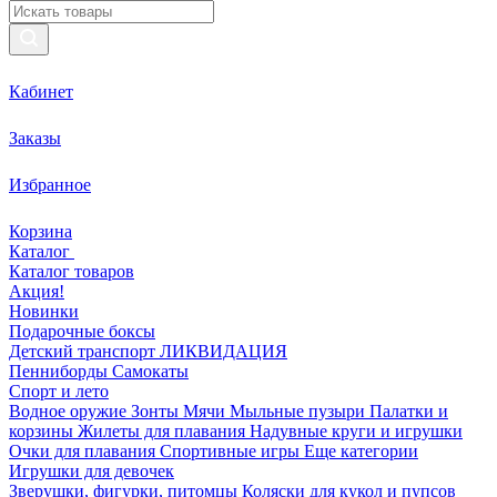
Кабинет
Заказы
Избранное
Корзина
Каталог
Каталог товаров
Акция!
Новинки
Подарочные боксы
Детский транспорт ЛИКВИДАЦИЯ
Пенниборды
Самокаты
Спорт и лето
Водное оружие
Зонты
Мячи
Мыльные пузыри
Палатки и
корзины
Жилеты для плавания
Надувные круги и игрушки
Очки для плавания
Спортивные игры
Еще категории
Игрушки для девочек
Зверушки, фигурки, питомцы
Коляски для кукол и пупсов