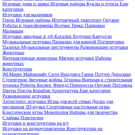
Игровые дома и замки
Игровые наборы
Куклы и пупсы
Еще
категории
Игрушки для мальчиков
Герои
Игровые наборы
Игрушечный транспорт
Оружие
Роботы и трансформеры
Волчки
Треки
Парковки
Малышам
Игрушки заводные в д/б
Каталки
Ходунки
Карусели
Музыкальные игрушки
Пищалки для ванной
Погремушки
Палатки
Музыкальные инструменты
Развивающие игрушки
Животные
Интерактивные животные
Мягкие игрушки
Наборы
животных
Конструкторы
iM.Master
Майнкрафт
Сити
Ниндзяго
Гарри Поттер
Динозавр
Супергерои
Звездные войны
Техника
Военная и строительная
техника
Роботы
Космос
Френдз
Принцессы
Оружие
Питомцы
Цветы
Поезда
Корабли
Архитектура
Еще категории
Развивающие игрушки
Антистресс игрушки
Игры для всей семьи
Доски для
рисования
3D-ручки
Спортивные настольные игры
Классические игры
Монополия
Наборы для творчества
Слаймы
Пластилин
Игрушки и конструкторы на р/у
Игрушки на радиоуправлении
Конструкторы на
радиоуправлении