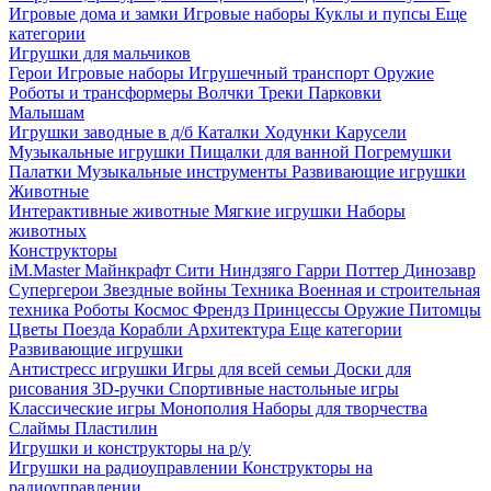
Игровые дома и замки
Игровые наборы
Куклы и пупсы
Еще
категории
Игрушки для мальчиков
Герои
Игровые наборы
Игрушечный транспорт
Оружие
Роботы и трансформеры
Волчки
Треки
Парковки
Малышам
Игрушки заводные в д/б
Каталки
Ходунки
Карусели
Музыкальные игрушки
Пищалки для ванной
Погремушки
Палатки
Музыкальные инструменты
Развивающие игрушки
Животные
Интерактивные животные
Мягкие игрушки
Наборы
животных
Конструкторы
iM.Master
Майнкрафт
Сити
Ниндзяго
Гарри Поттер
Динозавр
Супергерои
Звездные войны
Техника
Военная и строительная
техника
Роботы
Космос
Френдз
Принцессы
Оружие
Питомцы
Цветы
Поезда
Корабли
Архитектура
Еще категории
Развивающие игрушки
Антистресс игрушки
Игры для всей семьи
Доски для
рисования
3D-ручки
Спортивные настольные игры
Классические игры
Монополия
Наборы для творчества
Слаймы
Пластилин
Игрушки и конструкторы на р/у
Игрушки на радиоуправлении
Конструкторы на
радиоуправлении