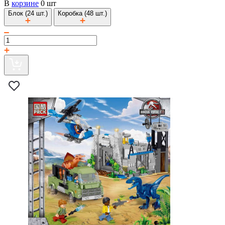
В
корзине
0 шт
Блок (24 шт.)
Коробка (48 шт.)