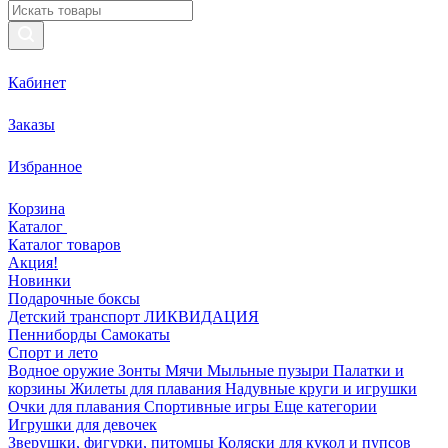
Кабинет
Заказы
Избранное
Корзина
Каталог
Каталог товаров
Акция!
Новинки
Подарочные боксы
Детский транспорт ЛИКВИДАЦИЯ
Пенниборды
Самокаты
Спорт и лето
Водное оружие
Зонты
Мячи
Мыльные пузыри
Палатки и
корзины
Жилеты для плавания
Надувные круги и игрушки
Очки для плавания
Спортивные игры
Еще категории
Игрушки для девочек
Зверушки, фигурки, питомцы
Коляски для кукол и пупсов