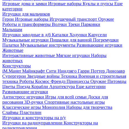
Игровые дома и замки
Игровые наборы
Куклы и пупсы
Еще
категории
Игрушки для мальчиков
Герои
Игровые наборы
Игрушечный транспорт
Оружие
Роботы и трансформеры
Волчки
Треки
Парковки
Малышам
Игрушки заводные в д/б
Каталки
Ходунки
Карусели
Музыкальные игрушки
Пищалки для ванной
Погремушки
Палатки
Музыкальные инструменты
Развивающие игрушки
Животные
Интерактивные животные
Мягкие игрушки
Наборы
животных
Конструкторы
iM.Master
Майнкрафт
Сити
Ниндзяго
Гарри Поттер
Динозавр
Супергерои
Звездные войны
Техника
Военная и строительная
техника
Роботы
Космос
Френдз
Принцессы
Оружие
Питомцы
Цветы
Поезда
Корабли
Архитектура
Еще категории
Развивающие игрушки
Антистресс игрушки
Игры для всей семьи
Доски для
рисования
3D-ручки
Спортивные настольные игры
Классические игры
Монополия
Наборы для творчества
Слаймы
Пластилин
Игрушки и конструкторы на р/у
Игрушки на радиоуправлении
Конструкторы на
радиоуправлении