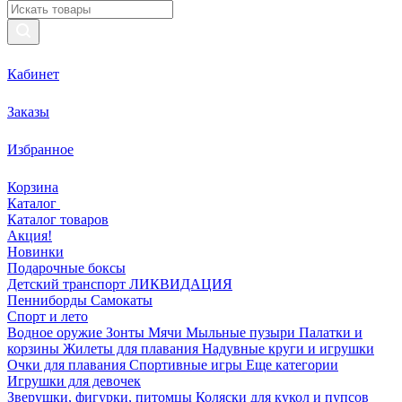
Кабинет
Заказы
Избранное
Корзина
Каталог
Каталог товаров
Акция!
Новинки
Подарочные боксы
Детский транспорт ЛИКВИДАЦИЯ
Пенниборды
Самокаты
Спорт и лето
Водное оружие
Зонты
Мячи
Мыльные пузыри
Палатки и
корзины
Жилеты для плавания
Надувные круги и игрушки
Очки для плавания
Спортивные игры
Еще категории
Игрушки для девочек
Зверушки, фигурки, питомцы
Коляски для кукол и пупсов