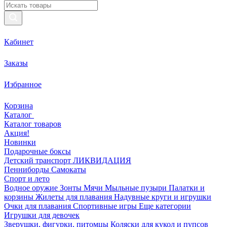
Кабинет
Заказы
Избранное
Корзина
Каталог
Каталог товаров
Акция!
Новинки
Подарочные боксы
Детский транспорт ЛИКВИДАЦИЯ
Пенниборды
Самокаты
Спорт и лето
Водное оружие
Зонты
Мячи
Мыльные пузыри
Палатки и
корзины
Жилеты для плавания
Надувные круги и игрушки
Очки для плавания
Спортивные игры
Еще категории
Игрушки для девочек
Зверушки, фигурки, питомцы
Коляски для кукол и пупсов