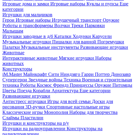
Игровые дома и замки
Игровые наборы
Куклы и пупсы
Еще
категории
Игрушки для мальчиков
Герои
Игровые наборы
Игрушечный транспорт
Оружие
Роботы и трансформеры
Волчки
Треки
Парковки
Малышам
Игрушки заводные в д/б
Каталки
Ходунки
Карусели
Музыкальные игрушки
Пищалки для ванной
Погремушки
Палатки
Музыкальные инструменты
Развивающие игрушки
Животные
Интерактивные животные
Мягкие игрушки
Наборы
животных
Конструкторы
iM.Master
Майнкрафт
Сити
Ниндзяго
Гарри Поттер
Динозавр
Супергерои
Звездные войны
Техника
Военная и строительная
техника
Роботы
Космос
Френдз
Принцессы
Оружие
Питомцы
Цветы
Поезда
Корабли
Архитектура
Еще категории
Развивающие игрушки
Антистресс игрушки
Игры для всей семьи
Доски для
рисования
3D-ручки
Спортивные настольные игры
Классические игры
Монополия
Наборы для творчества
Слаймы
Пластилин
Игрушки и конструкторы на р/у
Игрушки на радиоуправлении
Конструкторы на
радиоуправлении