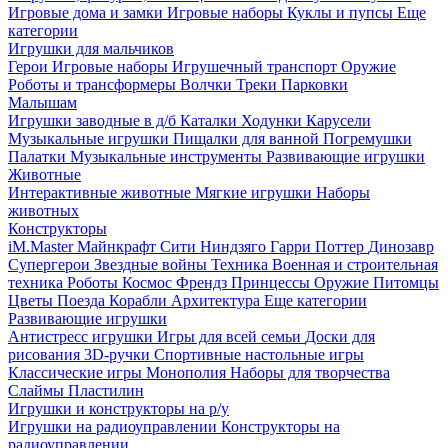
Игровые дома и замки
Игровые наборы
Куклы и пупсы
Еще
категории
Игрушки для мальчиков
Герои
Игровые наборы
Игрушечный транспорт
Оружие
Роботы и трансформеры
Волчки
Треки
Парковки
Малышам
Игрушки заводные в д/б
Каталки
Ходунки
Карусели
Музыкальные игрушки
Пищалки для ванной
Погремушки
Палатки
Музыкальные инструменты
Развивающие игрушки
Животные
Интерактивные животные
Мягкие игрушки
Наборы
животных
Конструкторы
iM.Master
Майнкрафт
Сити
Ниндзяго
Гарри Поттер
Динозавр
Супергерои
Звездные войны
Техника
Военная и строительная
техника
Роботы
Космос
Френдз
Принцессы
Оружие
Питомцы
Цветы
Поезда
Корабли
Архитектура
Еще категории
Развивающие игрушки
Антистресс игрушки
Игры для всей семьи
Доски для
рисования
3D-ручки
Спортивные настольные игры
Классические игры
Монополия
Наборы для творчества
Слаймы
Пластилин
Игрушки и конструкторы на р/у
Игрушки на радиоуправлении
Конструкторы на
радиоуправлении