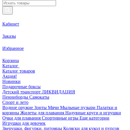
Кабинет
Заказы
Избранное
Корзина
Каталог
Каталог товаров
Акция!
Новинки
Подарочные боксы
Детский транспорт ЛИКВИДАЦИЯ
Пенниборды
Самокаты
Спорт и лето
Водное оружие
Зонты
Мячи
Мыльные пузыри
Палатки и
корзины
Жилеты для плавания
Надувные круги и игрушки
Очки для плавания
Спортивные игры
Еще категории
Игрушки для девочек
Зверушки, фигурки, питомцы
Коляски для кукол и пупсов