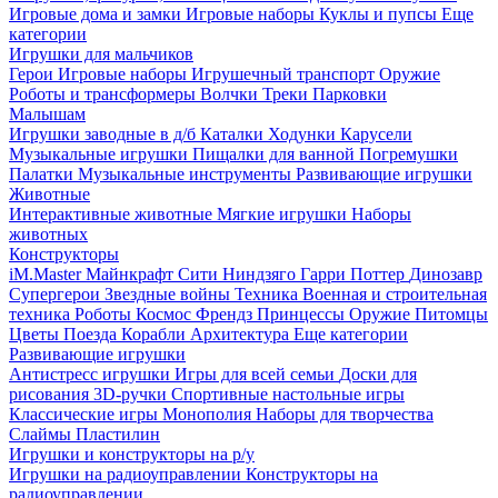
Игровые дома и замки
Игровые наборы
Куклы и пупсы
Еще
категории
Игрушки для мальчиков
Герои
Игровые наборы
Игрушечный транспорт
Оружие
Роботы и трансформеры
Волчки
Треки
Парковки
Малышам
Игрушки заводные в д/б
Каталки
Ходунки
Карусели
Музыкальные игрушки
Пищалки для ванной
Погремушки
Палатки
Музыкальные инструменты
Развивающие игрушки
Животные
Интерактивные животные
Мягкие игрушки
Наборы
животных
Конструкторы
iM.Master
Майнкрафт
Сити
Ниндзяго
Гарри Поттер
Динозавр
Супергерои
Звездные войны
Техника
Военная и строительная
техника
Роботы
Космос
Френдз
Принцессы
Оружие
Питомцы
Цветы
Поезда
Корабли
Архитектура
Еще категории
Развивающие игрушки
Антистресс игрушки
Игры для всей семьи
Доски для
рисования
3D-ручки
Спортивные настольные игры
Классические игры
Монополия
Наборы для творчества
Слаймы
Пластилин
Игрушки и конструкторы на р/у
Игрушки на радиоуправлении
Конструкторы на
радиоуправлении