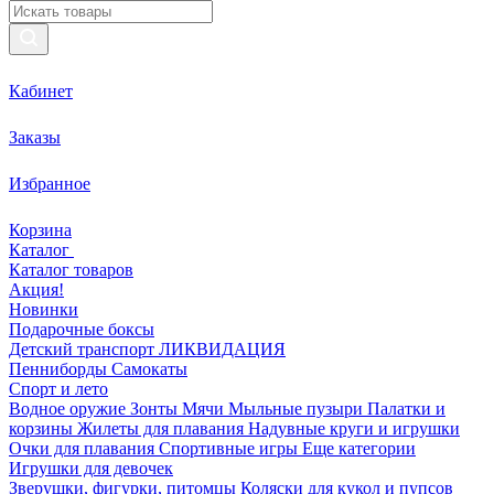
Кабинет
Заказы
Избранное
Корзина
Каталог
Каталог товаров
Акция!
Новинки
Подарочные боксы
Детский транспорт ЛИКВИДАЦИЯ
Пенниборды
Самокаты
Спорт и лето
Водное оружие
Зонты
Мячи
Мыльные пузыри
Палатки и
корзины
Жилеты для плавания
Надувные круги и игрушки
Очки для плавания
Спортивные игры
Еще категории
Игрушки для девочек
Зверушки, фигурки, питомцы
Коляски для кукол и пупсов