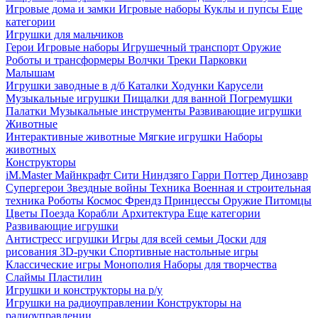
Игровые дома и замки
Игровые наборы
Куклы и пупсы
Еще
категории
Игрушки для мальчиков
Герои
Игровые наборы
Игрушечный транспорт
Оружие
Роботы и трансформеры
Волчки
Треки
Парковки
Малышам
Игрушки заводные в д/б
Каталки
Ходунки
Карусели
Музыкальные игрушки
Пищалки для ванной
Погремушки
Палатки
Музыкальные инструменты
Развивающие игрушки
Животные
Интерактивные животные
Мягкие игрушки
Наборы
животных
Конструкторы
iM.Master
Майнкрафт
Сити
Ниндзяго
Гарри Поттер
Динозавр
Супергерои
Звездные войны
Техника
Военная и строительная
техника
Роботы
Космос
Френдз
Принцессы
Оружие
Питомцы
Цветы
Поезда
Корабли
Архитектура
Еще категории
Развивающие игрушки
Антистресс игрушки
Игры для всей семьи
Доски для
рисования
3D-ручки
Спортивные настольные игры
Классические игры
Монополия
Наборы для творчества
Слаймы
Пластилин
Игрушки и конструкторы на р/у
Игрушки на радиоуправлении
Конструкторы на
радиоуправлении