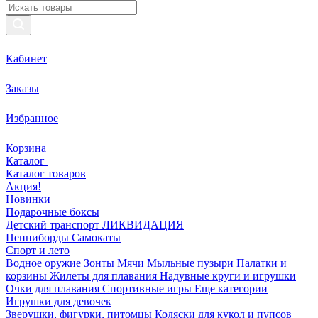
Кабинет
Заказы
Избранное
Корзина
Каталог
Каталог товаров
Акция!
Новинки
Подарочные боксы
Детский транспорт ЛИКВИДАЦИЯ
Пенниборды
Самокаты
Спорт и лето
Водное оружие
Зонты
Мячи
Мыльные пузыри
Палатки и
корзины
Жилеты для плавания
Надувные круги и игрушки
Очки для плавания
Спортивные игры
Еще категории
Игрушки для девочек
Зверушки, фигурки, питомцы
Коляски для кукол и пупсов