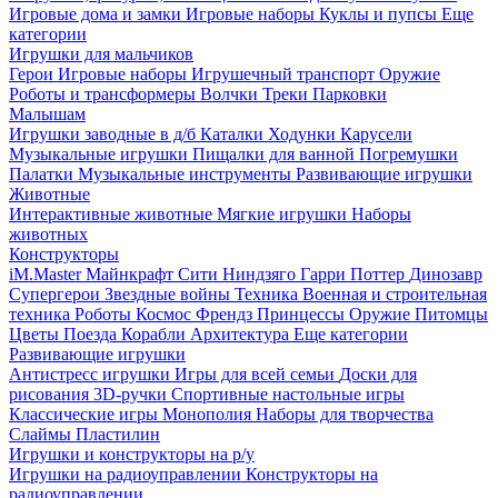
Игровые дома и замки
Игровые наборы
Куклы и пупсы
Еще
категории
Игрушки для мальчиков
Герои
Игровые наборы
Игрушечный транспорт
Оружие
Роботы и трансформеры
Волчки
Треки
Парковки
Малышам
Игрушки заводные в д/б
Каталки
Ходунки
Карусели
Музыкальные игрушки
Пищалки для ванной
Погремушки
Палатки
Музыкальные инструменты
Развивающие игрушки
Животные
Интерактивные животные
Мягкие игрушки
Наборы
животных
Конструкторы
iM.Master
Майнкрафт
Сити
Ниндзяго
Гарри Поттер
Динозавр
Супергерои
Звездные войны
Техника
Военная и строительная
техника
Роботы
Космос
Френдз
Принцессы
Оружие
Питомцы
Цветы
Поезда
Корабли
Архитектура
Еще категории
Развивающие игрушки
Антистресс игрушки
Игры для всей семьи
Доски для
рисования
3D-ручки
Спортивные настольные игры
Классические игры
Монополия
Наборы для творчества
Слаймы
Пластилин
Игрушки и конструкторы на р/у
Игрушки на радиоуправлении
Конструкторы на
радиоуправлении