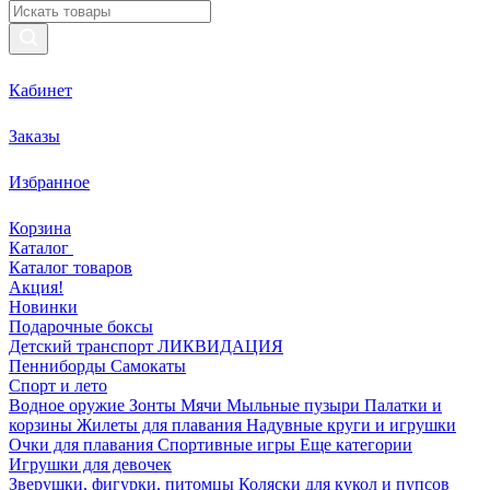
Кабинет
Заказы
Избранное
Корзина
Каталог
Каталог товаров
Акция!
Новинки
Подарочные боксы
Детский транспорт ЛИКВИДАЦИЯ
Пенниборды
Самокаты
Спорт и лето
Водное оружие
Зонты
Мячи
Мыльные пузыри
Палатки и
корзины
Жилеты для плавания
Надувные круги и игрушки
Очки для плавания
Спортивные игры
Еще категории
Игрушки для девочек
Зверушки, фигурки, питомцы
Коляски для кукол и пупсов