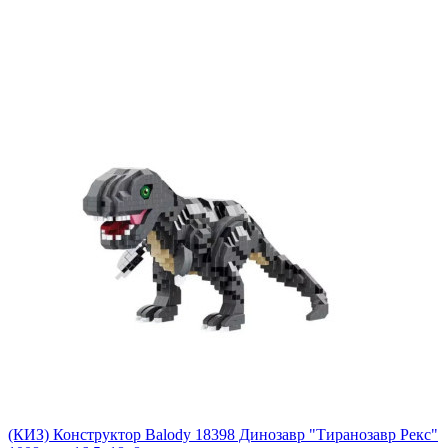
(КИЗ) Конструктор Balody 18398 Динозавр "Тиранозавр Рекс"