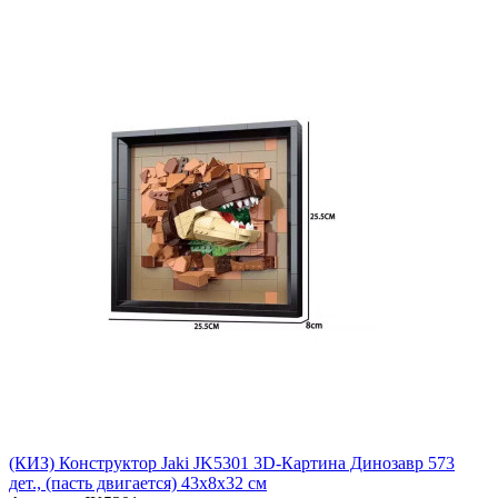
(КИЗ) Конструктор Jaki JK5301 3D-Картина Динозавр 573
дет., (пасть двигается) 43x8x32 см