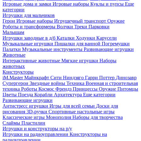
Игровые дома и замки
Игровые наборы
Куклы и пупсы
Еще
категории
Игрушки для мальчиков
Герои
Игровые наборы
Игрушечный транспорт
Оружие
Роботы и трансформеры
Волчки
Треки
Парковки
Малышам
Игрушки заводные в д/б
Каталки
Ходунки
Карусели
Музыкальные игрушки
Пищалки для ванной
Погремушки
Палатки
Музыкальные инструменты
Развивающие игрушки
Животные
Интерактивные животные
Мягкие игрушки
Наборы
животных
Конструкторы
iM.Master
Майнкрафт
Сити
Ниндзяго
Гарри Поттер
Динозавр
Супергерои
Звездные войны
Техника
Военная и строительная
техника
Роботы
Космос
Френдз
Принцессы
Оружие
Питомцы
Цветы
Поезда
Корабли
Архитектура
Еще категории
Развивающие игрушки
Антистресс игрушки
Игры для всей семьи
Доски для
рисования
3D-ручки
Спортивные настольные игры
Классические игры
Монополия
Наборы для творчества
Слаймы
Пластилин
Игрушки и конструкторы на р/у
Игрушки на радиоуправлении
Конструкторы на
радиоуправлении