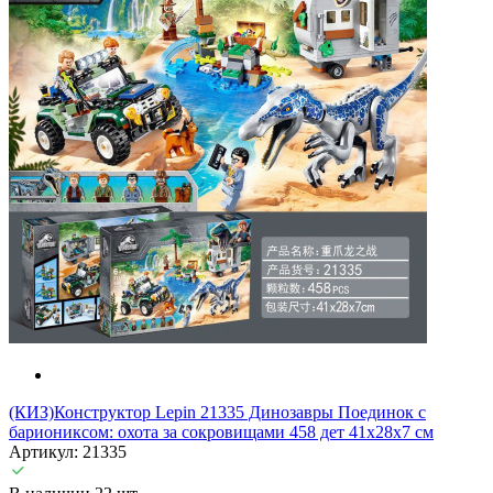
(КИЗ)Конструктор Lepin 21335 Динозавры Поединок с
бариониксом: охота за сокровищами 458 дет 41х28х7 см
Артикул: 21335