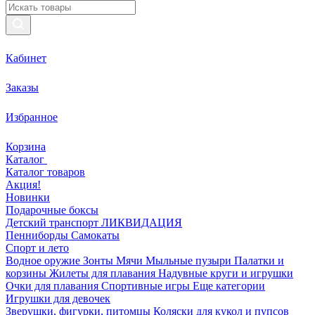
Кабинет
Заказы
Избранное
Корзина
Каталог
Каталог товаров
Акция!
Новинки
Подарочные боксы
Детский транспорт ЛИКВИДАЦИЯ
Пенниборды
Самокаты
Спорт и лето
Водное оружие
Зонты
Мячи
Мыльные пузыри
Палатки и
корзины
Жилеты для плавания
Надувные круги и игрушки
Очки для плавания
Спортивные игры
Еще категории
Игрушки для девочек
Зверушки, фигурки, питомцы
Коляски для кукол и пупсов