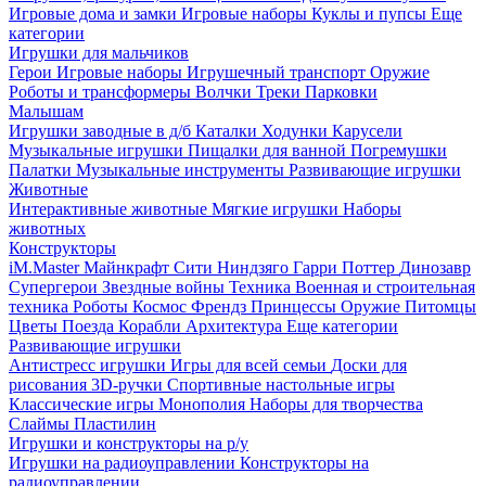
Игровые дома и замки
Игровые наборы
Куклы и пупсы
Еще
категории
Игрушки для мальчиков
Герои
Игровые наборы
Игрушечный транспорт
Оружие
Роботы и трансформеры
Волчки
Треки
Парковки
Малышам
Игрушки заводные в д/б
Каталки
Ходунки
Карусели
Музыкальные игрушки
Пищалки для ванной
Погремушки
Палатки
Музыкальные инструменты
Развивающие игрушки
Животные
Интерактивные животные
Мягкие игрушки
Наборы
животных
Конструкторы
iM.Master
Майнкрафт
Сити
Ниндзяго
Гарри Поттер
Динозавр
Супергерои
Звездные войны
Техника
Военная и строительная
техника
Роботы
Космос
Френдз
Принцессы
Оружие
Питомцы
Цветы
Поезда
Корабли
Архитектура
Еще категории
Развивающие игрушки
Антистресс игрушки
Игры для всей семьи
Доски для
рисования
3D-ручки
Спортивные настольные игры
Классические игры
Монополия
Наборы для творчества
Слаймы
Пластилин
Игрушки и конструкторы на р/у
Игрушки на радиоуправлении
Конструкторы на
радиоуправлении