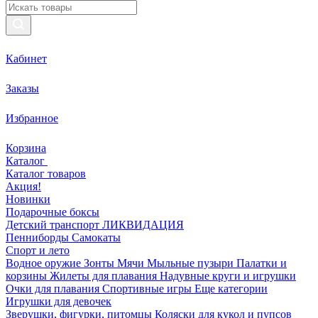
Кабинет
Заказы
Избранное
Корзина
Каталог
Каталог товаров
Акция!
Новинки
Подарочные боксы
Детский транспорт ЛИКВИДАЦИЯ
Пенниборды
Самокаты
Спорт и лето
Водное оружие
Зонты
Мячи
Мыльные пузыри
Палатки и
корзины
Жилеты для плавания
Надувные круги и игрушки
Очки для плавания
Спортивные игры
Еще категории
Игрушки для девочек
Зверушки, фигурки, питомцы
Коляски для кукол и пупсов