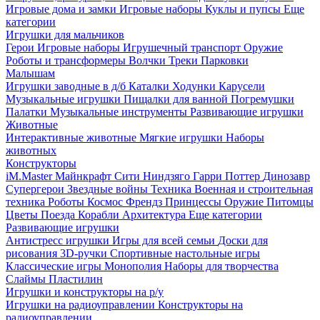
Игровые дома и замки
Игровые наборы
Куклы и пупсы
Еще
категории
Игрушки для мальчиков
Герои
Игровые наборы
Игрушечный транспорт
Оружие
Роботы и трансформеры
Волчки
Треки
Парковки
Малышам
Игрушки заводные в д/б
Каталки
Ходунки
Карусели
Музыкальные игрушки
Пищалки для ванной
Погремушки
Палатки
Музыкальные инструменты
Развивающие игрушки
Животные
Интерактивные животные
Мягкие игрушки
Наборы
животных
Конструкторы
iM.Master
Майнкрафт
Сити
Ниндзяго
Гарри Поттер
Динозавр
Супергерои
Звездные войны
Техника
Военная и строительная
техника
Роботы
Космос
Френдз
Принцессы
Оружие
Питомцы
Цветы
Поезда
Корабли
Архитектура
Еще категории
Развивающие игрушки
Антистресс игрушки
Игры для всей семьи
Доски для
рисования
3D-ручки
Спортивные настольные игры
Классические игры
Монополия
Наборы для творчества
Слаймы
Пластилин
Игрушки и конструкторы на р/у
Игрушки на радиоуправлении
Конструкторы на
радиоуправлении