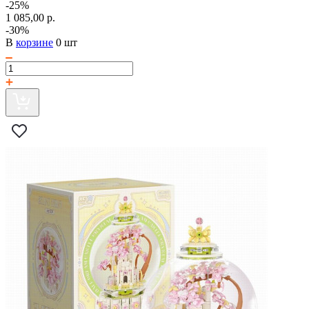
-25%
1 085,00 р.
-30%
В
корзине
0 шт