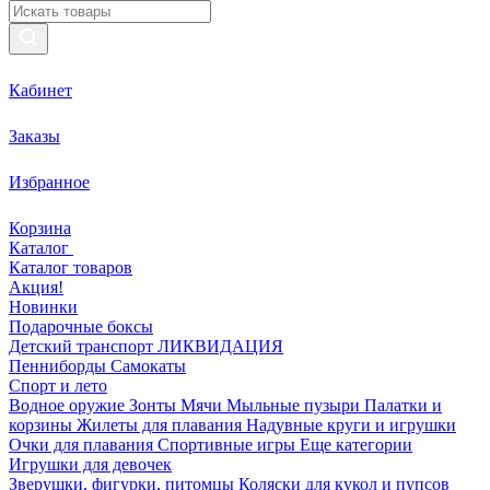
Кабинет
Заказы
Избранное
Корзина
Каталог
Каталог товаров
Акция!
Новинки
Подарочные боксы
Детский транспорт ЛИКВИДАЦИЯ
Пенниборды
Самокаты
Спорт и лето
Водное оружие
Зонты
Мячи
Мыльные пузыри
Палатки и
корзины
Жилеты для плавания
Надувные круги и игрушки
Очки для плавания
Спортивные игры
Еще категории
Игрушки для девочек
Зверушки, фигурки, питомцы
Коляски для кукол и пупсов