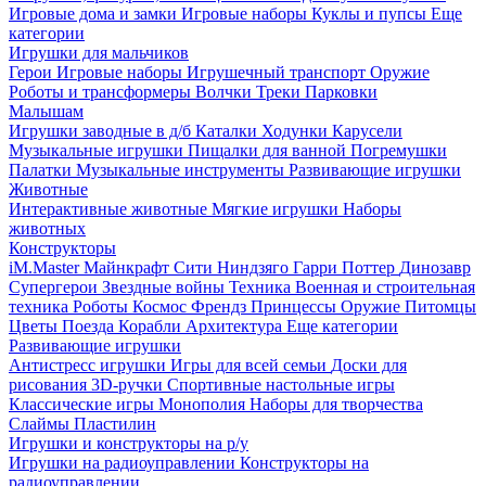
Игровые дома и замки
Игровые наборы
Куклы и пупсы
Еще
категории
Игрушки для мальчиков
Герои
Игровые наборы
Игрушечный транспорт
Оружие
Роботы и трансформеры
Волчки
Треки
Парковки
Малышам
Игрушки заводные в д/б
Каталки
Ходунки
Карусели
Музыкальные игрушки
Пищалки для ванной
Погремушки
Палатки
Музыкальные инструменты
Развивающие игрушки
Животные
Интерактивные животные
Мягкие игрушки
Наборы
животных
Конструкторы
iM.Master
Майнкрафт
Сити
Ниндзяго
Гарри Поттер
Динозавр
Супергерои
Звездные войны
Техника
Военная и строительная
техника
Роботы
Космос
Френдз
Принцессы
Оружие
Питомцы
Цветы
Поезда
Корабли
Архитектура
Еще категории
Развивающие игрушки
Антистресс игрушки
Игры для всей семьи
Доски для
рисования
3D-ручки
Спортивные настольные игры
Классические игры
Монополия
Наборы для творчества
Слаймы
Пластилин
Игрушки и конструкторы на р/у
Игрушки на радиоуправлении
Конструкторы на
радиоуправлении