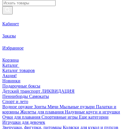
Кабинет
Заказы
Избранное
Корзина
Каталог
Каталог товаров
Акция!
Новинки
Подарочные боксы
Детский транспорт ЛИКВИДАЦИЯ
Пенниборды
Самокаты
Спорт и лето
Водное оружие
Зонты
Мячи
Мыльные пузыри
Палатки и
корзины
Жилеты для плавания
Надувные круги и игрушки
Очки для плавания
Спортивные игры
Еще категории
Игрушки для девочек
Зверушки, фигурки, питомцы
Коляски для кукол и пупсов