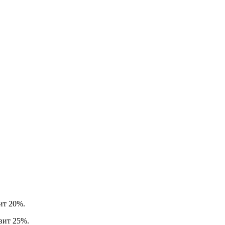
вит 20%.
авит 25%.