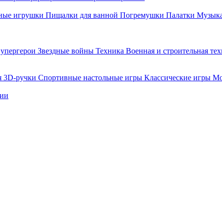
ные игрушки
Пищалки для ванной
Погремушки
Палатки
Музыка
упергерои
Звездные войны
Техника
Военная и строительная те
я
3D-ручки
Спортивные настольные игры
Классические игры
Мо
нии