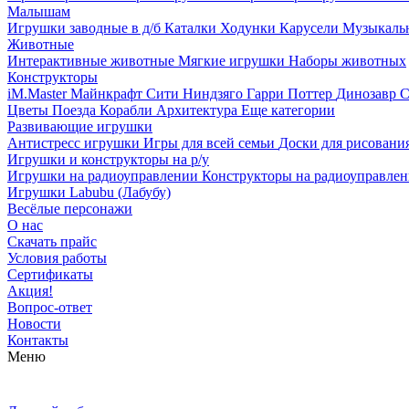
Малышам
Игрушки заводные в д/б
Каталки
Ходунки
Карусели
Музыкаль
Животные
Интерактивные животные
Мягкие игрушки
Наборы животных
Конструкторы
iM.Master
Майнкрафт
Сити
Ниндзяго
Гарри Поттер
Динозавр
С
Цветы
Поезда
Корабли
Архитектура
Еще категории
Развивающие игрушки
Антистресс игрушки
Игры для всей семьи
Доски для рисовани
Игрушки и конструкторы на р/у
Игрушки на радиоуправлении
Конструкторы на радиоуправле
Игрушки Labubu (Лабубу)
Весёлые персонажи
О нас
Скачать прайс
Условия работы
Сертификаты
Акция!
Вопрос-ответ
Новости
Контакты
Меню