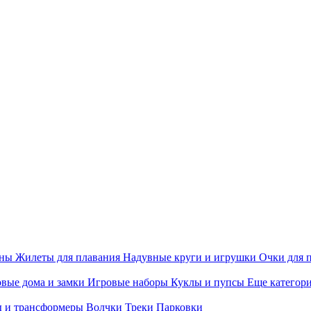
ины
Жилеты для плавания
Надувные круги и игрушки
Очки для 
вые дома и замки
Игровые наборы
Куклы и пупсы
Еще категор
 и трансформеры
Волчки
Треки
Парковки