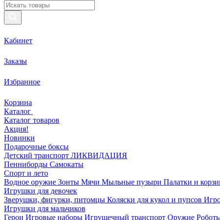
Кабинет
Заказы
Избранное
Корзина
Каталог
Каталог товаров
Акция!
Новинки
Подарочные боксы
Детский транспорт ЛИКВИДАЦИЯ
Пенниборды
Самокаты
Спорт и лето
Водное оружие
Зонты
Мячи
Мыльные пузыри
Палатки и корз
Игрушки для девочек
Зверушки, фигурки, питомцы
Коляски для кукол и пупсов
Игро
Игрушки для мальчиков
Герои
Игровые наборы
Игрушечный транспорт
Оружие
Роботы