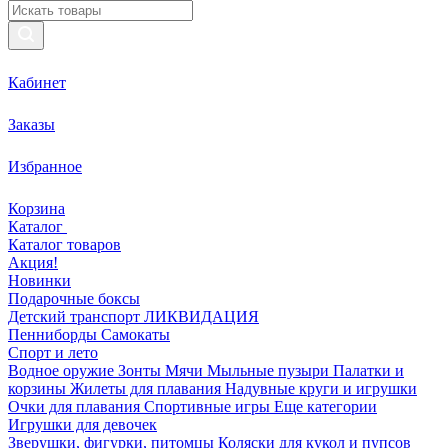
Кабинет
Заказы
Избранное
Корзина
Каталог
Каталог товаров
Акция!
Новинки
Подарочные боксы
Детский транспорт ЛИКВИДАЦИЯ
Пенниборды
Самокаты
Спорт и лето
Водное оружие
Зонты
Мячи
Мыльные пузыри
Палатки и
корзины
Жилеты для плавания
Надувные круги и игрушки
Очки для плавания
Спортивные игры
Еще категории
Игрушки для девочек
Зверушки, фигурки, питомцы
Коляски для кукол и пупсов