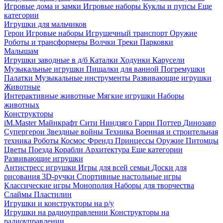
Игровые дома и замки
Игровые наборы
Куклы и пупсы
Еще
категории
Игрушки для мальчиков
Герои
Игровые наборы
Игрушечный транспорт
Оружие
Роботы и трансформеры
Волчки
Треки
Парковки
Малышам
Игрушки заводные в д/б
Каталки
Ходунки
Карусели
Музыкальные игрушки
Пищалки для ванной
Погремушки
Палатки
Музыкальные инструменты
Развивающие игрушки
Животные
Интерактивные животные
Мягкие игрушки
Наборы
животных
Конструкторы
iM.Master
Майнкрафт
Сити
Ниндзяго
Гарри Поттер
Динозавр
Супергерои
Звездные войны
Техника
Военная и строительная
техника
Роботы
Космос
Френдз
Принцессы
Оружие
Питомцы
Цветы
Поезда
Корабли
Архитектура
Еще категории
Развивающие игрушки
Антистресс игрушки
Игры для всей семьи
Доски для
рисования
3D-ручки
Спортивные настольные игры
Классические игры
Монополия
Наборы для творчества
Слаймы
Пластилин
Игрушки и конструкторы на р/у
Игрушки на радиоуправлении
Конструкторы на
радиоуправлении