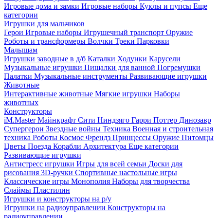
Игровые дома и замки
Игровые наборы
Куклы и пупсы
Еще
категории
Игрушки для мальчиков
Герои
Игровые наборы
Игрушечный транспорт
Оружие
Роботы и трансформеры
Волчки
Треки
Парковки
Малышам
Игрушки заводные в д/б
Каталки
Ходунки
Карусели
Музыкальные игрушки
Пищалки для ванной
Погремушки
Палатки
Музыкальные инструменты
Развивающие игрушки
Животные
Интерактивные животные
Мягкие игрушки
Наборы
животных
Конструкторы
iM.Master
Майнкрафт
Сити
Ниндзяго
Гарри Поттер
Динозавр
Супергерои
Звездные войны
Техника
Военная и строительная
техника
Роботы
Космос
Френдз
Принцессы
Оружие
Питомцы
Цветы
Поезда
Корабли
Архитектура
Еще категории
Развивающие игрушки
Антистресс игрушки
Игры для всей семьи
Доски для
рисования
3D-ручки
Спортивные настольные игры
Классические игры
Монополия
Наборы для творчества
Слаймы
Пластилин
Игрушки и конструкторы на р/у
Игрушки на радиоуправлении
Конструкторы на
радиоуправлении