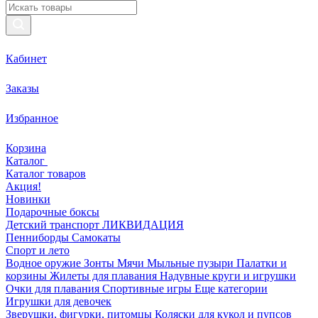
Кабинет
Заказы
Избранное
Корзина
Каталог
Каталог товаров
Акция!
Новинки
Подарочные боксы
Детский транспорт ЛИКВИДАЦИЯ
Пенниборды
Самокаты
Спорт и лето
Водное оружие
Зонты
Мячи
Мыльные пузыри
Палатки и
корзины
Жилеты для плавания
Надувные круги и игрушки
Очки для плавания
Спортивные игры
Еще категории
Игрушки для девочек
Зверушки, фигурки, питомцы
Коляски для кукол и пупсов