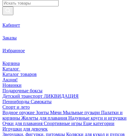
Кабинет
Заказы
Избранное
Корзина
Каталог
Каталог товаров
Акция!
Новинки
Подарочные боксы
Детский транспорт ЛИКВИДАЦИЯ
Пенниборды
Самокаты
Спорт и лето
Водное оружие
Зонты
Мячи
Мыльные пузыри
Палатки и
корзины
Жилеты для плавания
Надувные круги и игрушки
Очки для плавания
Спортивные игры
Еще категории
Игрушки для девочек
Зверушки, фигурки, питомцы
Коляски для кукол и пупсов