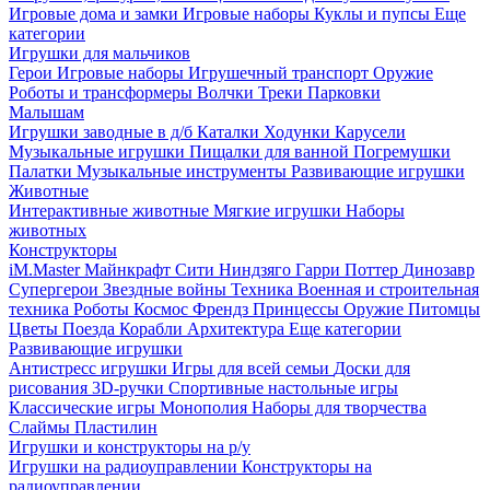
Игровые дома и замки
Игровые наборы
Куклы и пупсы
Еще
категории
Игрушки для мальчиков
Герои
Игровые наборы
Игрушечный транспорт
Оружие
Роботы и трансформеры
Волчки
Треки
Парковки
Малышам
Игрушки заводные в д/б
Каталки
Ходунки
Карусели
Музыкальные игрушки
Пищалки для ванной
Погремушки
Палатки
Музыкальные инструменты
Развивающие игрушки
Животные
Интерактивные животные
Мягкие игрушки
Наборы
животных
Конструкторы
iM.Master
Майнкрафт
Сити
Ниндзяго
Гарри Поттер
Динозавр
Супергерои
Звездные войны
Техника
Военная и строительная
техника
Роботы
Космос
Френдз
Принцессы
Оружие
Питомцы
Цветы
Поезда
Корабли
Архитектура
Еще категории
Развивающие игрушки
Антистресс игрушки
Игры для всей семьи
Доски для
рисования
3D-ручки
Спортивные настольные игры
Классические игры
Монополия
Наборы для творчества
Слаймы
Пластилин
Игрушки и конструкторы на р/у
Игрушки на радиоуправлении
Конструкторы на
радиоуправлении