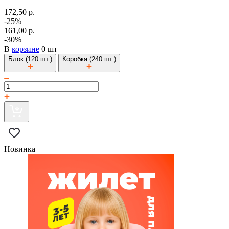
172,50 р.
-25%
161,00 р.
-30%
В
корзине
0 шт
Блок (120 шт.)
Коробка (240 шт.)
Новинка