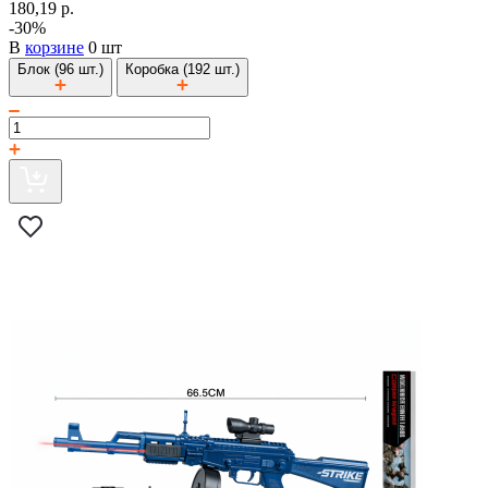
180,19 р.
-30%
В
корзине
0 шт
Блок (96 шт.)
Коробка (192 шт.)