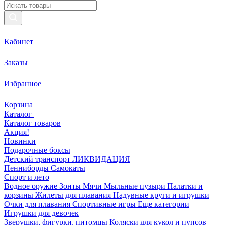
Кабинет
Заказы
Избранное
Корзина
Каталог
Каталог товаров
Акция!
Новинки
Подарочные боксы
Детский транспорт ЛИКВИДАЦИЯ
Пенниборды
Самокаты
Спорт и лето
Водное оружие
Зонты
Мячи
Мыльные пузыри
Палатки и
корзины
Жилеты для плавания
Надувные круги и игрушки
Очки для плавания
Спортивные игры
Еще категории
Игрушки для девочек
Зверушки, фигурки, питомцы
Коляски для кукол и пупсов