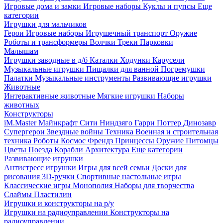
Игровые дома и замки
Игровые наборы
Куклы и пупсы
Еще
категории
Игрушки для мальчиков
Герои
Игровые наборы
Игрушечный транспорт
Оружие
Роботы и трансформеры
Волчки
Треки
Парковки
Малышам
Игрушки заводные в д/б
Каталки
Ходунки
Карусели
Музыкальные игрушки
Пищалки для ванной
Погремушки
Палатки
Музыкальные инструменты
Развивающие игрушки
Животные
Интерактивные животные
Мягкие игрушки
Наборы
животных
Конструкторы
iM.Master
Майнкрафт
Сити
Ниндзяго
Гарри Поттер
Динозавр
Супергерои
Звездные войны
Техника
Военная и строительная
техника
Роботы
Космос
Френдз
Принцессы
Оружие
Питомцы
Цветы
Поезда
Корабли
Архитектура
Еще категории
Развивающие игрушки
Антистресс игрушки
Игры для всей семьи
Доски для
рисования
3D-ручки
Спортивные настольные игры
Классические игры
Монополия
Наборы для творчества
Слаймы
Пластилин
Игрушки и конструкторы на р/у
Игрушки на радиоуправлении
Конструкторы на
радиоуправлении