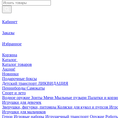
Кабинет
Заказы
Избранное
Корзина
Каталог
Каталог товаров
Акция!
Новинки
Подарочные боксы
Детский транспорт ЛИКВИДАЦИЯ
Пенниборды
Самокаты
Спорт и лето
Водное оружие
Зонты
Мячи
Мыльные пузыри
Палатки и корз
Игрушки для девочек
Зверушки, фигурки, питомцы
Коляски для кукол и пупсов
Игро
Игрушки для мальчиков
Герои
Игровые наборы
Игрушечный транспорт
Оружие
Роботы