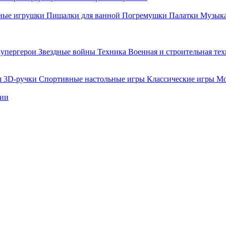
ные игрушки
Пищалки для ванной
Погремушки
Палатки
Музыка
упергерои
Звездные войны
Техника
Военная и строительная те
я
3D-ручки
Спортивные настольные игры
Классические игры
Мо
нии