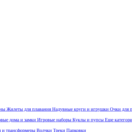
ины
Жилеты для плавания
Надувные круги и игрушки
Очки для 
вые дома и замки
Игровые наборы
Куклы и пупсы
Еще категор
 и трансформеры
Волчки
Треки
Парковки