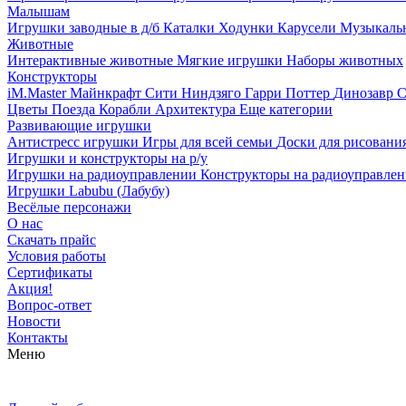
Малышам
Игрушки заводные в д/б
Каталки
Ходунки
Карусели
Музыкаль
Животные
Интерактивные животные
Мягкие игрушки
Наборы животных
Конструкторы
iM.Master
Майнкрафт
Сити
Ниндзяго
Гарри Поттер
Динозавр
С
Цветы
Поезда
Корабли
Архитектура
Еще категории
Развивающие игрушки
Антистресс игрушки
Игры для всей семьи
Доски для рисовани
Игрушки и конструкторы на р/у
Игрушки на радиоуправлении
Конструкторы на радиоуправле
Игрушки Labubu (Лабубу)
Весёлые персонажи
О нас
Скачать прайс
Условия работы
Сертификаты
Акция!
Вопрос-ответ
Новости
Контакты
Меню