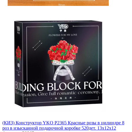
(КИЗ) Конструктор YKO P2365 Красные розы в цилиндре 8
роз в изысканной подарочной коробке 520дет. 13x12x12