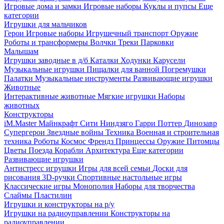
Игровые дома и замки
Игровые наборы
Куклы и пупсы
Еще
категории
Игрушки для мальчиков
Герои
Игровые наборы
Игрушечный транспорт
Оружие
Роботы и трансформеры
Волчки
Треки
Парковки
Малышам
Игрушки заводные в д/б
Каталки
Ходунки
Карусели
Музыкальные игрушки
Пищалки для ванной
Погремушки
Палатки
Музыкальные инструменты
Развивающие игрушки
Животные
Интерактивные животные
Мягкие игрушки
Наборы
животных
Конструкторы
iM.Master
Майнкрафт
Сити
Ниндзяго
Гарри Поттер
Динозавр
Супергерои
Звездные войны
Техника
Военная и строительная
техника
Роботы
Космос
Френдз
Принцессы
Оружие
Питомцы
Цветы
Поезда
Корабли
Архитектура
Еще категории
Развивающие игрушки
Антистресс игрушки
Игры для всей семьи
Доски для
рисования
3D-ручки
Спортивные настольные игры
Классические игры
Монополия
Наборы для творчества
Слаймы
Пластилин
Игрушки и конструкторы на р/у
Игрушки на радиоуправлении
Конструкторы на
радиоуправлении