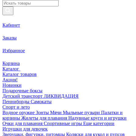
Кабинет
Заказы
Избранное
Корзина
Каталог
Каталог товаров
Акция!
Новинки
Подарочные боксы
Детский транспорт ЛИКВИДАЦИЯ
Пенниборды
Самокаты
Спорт и лето
Водное оружие
Зонты
Мячи
Мыльные пузыри
Палатки и
корзины
Жилеты для плавания
Надувные круги и игрушки
Очки для плавания
Спортивные игры
Еще категории
Игрушки для девочек
Зверушки, фигурки, питомцы
Коляски для кукол и пупсов