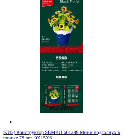
(КИЗ) Конструктор SEMBO 601289 Мини подсолнух в
горшке 78 дет. 9X15X6