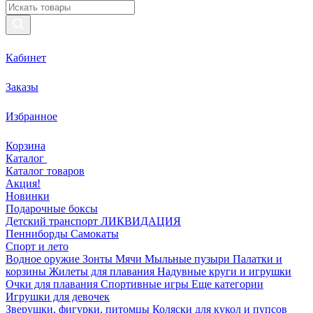
Кабинет
Заказы
Избранное
Корзина
Каталог
Каталог товаров
Акция!
Новинки
Подарочные боксы
Детский транспорт ЛИКВИДАЦИЯ
Пенниборды
Самокаты
Спорт и лето
Водное оружие
Зонты
Мячи
Мыльные пузыри
Палатки и
корзины
Жилеты для плавания
Надувные круги и игрушки
Очки для плавания
Спортивные игры
Еще категории
Игрушки для девочек
Зверушки, фигурки, питомцы
Коляски для кукол и пупсов