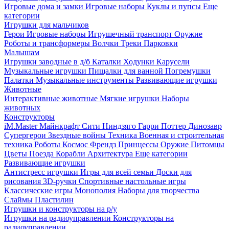
Игровые дома и замки
Игровые наборы
Куклы и пупсы
Еще
категории
Игрушки для мальчиков
Герои
Игровые наборы
Игрушечный транспорт
Оружие
Роботы и трансформеры
Волчки
Треки
Парковки
Малышам
Игрушки заводные в д/б
Каталки
Ходунки
Карусели
Музыкальные игрушки
Пищалки для ванной
Погремушки
Палатки
Музыкальные инструменты
Развивающие игрушки
Животные
Интерактивные животные
Мягкие игрушки
Наборы
животных
Конструкторы
iM.Master
Майнкрафт
Сити
Ниндзяго
Гарри Поттер
Динозавр
Супергерои
Звездные войны
Техника
Военная и строительная
техника
Роботы
Космос
Френдз
Принцессы
Оружие
Питомцы
Цветы
Поезда
Корабли
Архитектура
Еще категории
Развивающие игрушки
Антистресс игрушки
Игры для всей семьи
Доски для
рисования
3D-ручки
Спортивные настольные игры
Классические игры
Монополия
Наборы для творчества
Слаймы
Пластилин
Игрушки и конструкторы на р/у
Игрушки на радиоуправлении
Конструкторы на
радиоуправлении