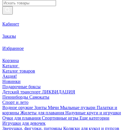
Кабинет
Заказы
Избранное
Корзина
Каталог
Каталог товаров
Акция!
Новинки
Подарочные боксы
Детский транспорт ЛИКВИДАЦИЯ
Пенниборды
Самокаты
Спорт и лето
Водное оружие
Зонты
Мячи
Мыльные пузыри
Палатки и
корзины
Жилеты для плавания
Надувные круги и игрушки
Очки для плавания
Спортивные игры
Еще категории
Игрушки для девочек
Зверушки, фигурки, питомцы
Коляски для кукол и пупсов