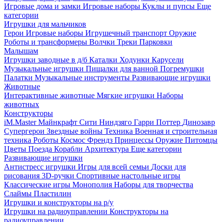
Игровые дома и замки
Игровые наборы
Куклы и пупсы
Еще
категории
Игрушки для мальчиков
Герои
Игровые наборы
Игрушечный транспорт
Оружие
Роботы и трансформеры
Волчки
Треки
Парковки
Малышам
Игрушки заводные в д/б
Каталки
Ходунки
Карусели
Музыкальные игрушки
Пищалки для ванной
Погремушки
Палатки
Музыкальные инструменты
Развивающие игрушки
Животные
Интерактивные животные
Мягкие игрушки
Наборы
животных
Конструкторы
iM.Master
Майнкрафт
Сити
Ниндзяго
Гарри Поттер
Динозавр
Супергерои
Звездные войны
Техника
Военная и строительная
техника
Роботы
Космос
Френдз
Принцессы
Оружие
Питомцы
Цветы
Поезда
Корабли
Архитектура
Еще категории
Развивающие игрушки
Антистресс игрушки
Игры для всей семьи
Доски для
рисования
3D-ручки
Спортивные настольные игры
Классические игры
Монополия
Наборы для творчества
Слаймы
Пластилин
Игрушки и конструкторы на р/у
Игрушки на радиоуправлении
Конструкторы на
радиоуправлении