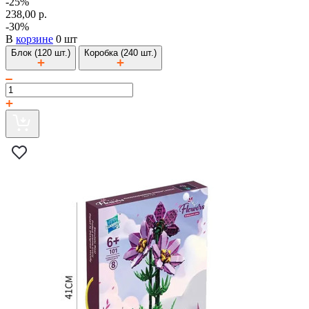
-25%
238,00 р.
-30%
В
корзине
0 шт
Блок (120 шт.)
Коробка (240 шт.)