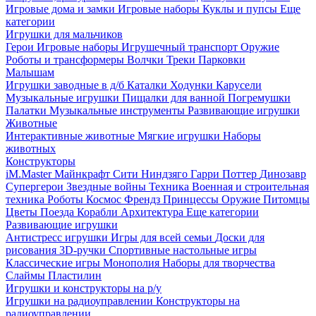
Игровые дома и замки
Игровые наборы
Куклы и пупсы
Еще
категории
Игрушки для мальчиков
Герои
Игровые наборы
Игрушечный транспорт
Оружие
Роботы и трансформеры
Волчки
Треки
Парковки
Малышам
Игрушки заводные в д/б
Каталки
Ходунки
Карусели
Музыкальные игрушки
Пищалки для ванной
Погремушки
Палатки
Музыкальные инструменты
Развивающие игрушки
Животные
Интерактивные животные
Мягкие игрушки
Наборы
животных
Конструкторы
iM.Master
Майнкрафт
Сити
Ниндзяго
Гарри Поттер
Динозавр
Супергерои
Звездные войны
Техника
Военная и строительная
техника
Роботы
Космос
Френдз
Принцессы
Оружие
Питомцы
Цветы
Поезда
Корабли
Архитектура
Еще категории
Развивающие игрушки
Антистресс игрушки
Игры для всей семьи
Доски для
рисования
3D-ручки
Спортивные настольные игры
Классические игры
Монополия
Наборы для творчества
Слаймы
Пластилин
Игрушки и конструкторы на р/у
Игрушки на радиоуправлении
Конструкторы на
радиоуправлении