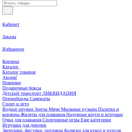
Кабинет
Заказы
Избранное
Корзина
Каталог
Каталог товаров
Акция!
Новинки
Подарочные боксы
Детский транспорт ЛИКВИДАЦИЯ
Пенниборды
Самокаты
Спорт и лето
Водное оружие
Зонты
Мячи
Мыльные пузыри
Палатки и
корзины
Жилеты для плавания
Надувные круги и игрушки
Очки для плавания
Спортивные игры
Еще категории
Игрушки для девочек
Зверушки, фигурки, питомцы
Коляски для кукол и пупсов