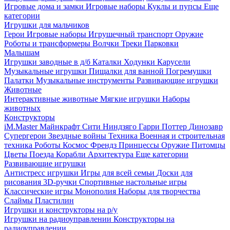
Игровые дома и замки
Игровые наборы
Куклы и пупсы
Еще
категории
Игрушки для мальчиков
Герои
Игровые наборы
Игрушечный транспорт
Оружие
Роботы и трансформеры
Волчки
Треки
Парковки
Малышам
Игрушки заводные в д/б
Каталки
Ходунки
Карусели
Музыкальные игрушки
Пищалки для ванной
Погремушки
Палатки
Музыкальные инструменты
Развивающие игрушки
Животные
Интерактивные животные
Мягкие игрушки
Наборы
животных
Конструкторы
iM.Master
Майнкрафт
Сити
Ниндзяго
Гарри Поттер
Динозавр
Супергерои
Звездные войны
Техника
Военная и строительная
техника
Роботы
Космос
Френдз
Принцессы
Оружие
Питомцы
Цветы
Поезда
Корабли
Архитектура
Еще категории
Развивающие игрушки
Антистресс игрушки
Игры для всей семьи
Доски для
рисования
3D-ручки
Спортивные настольные игры
Классические игры
Монополия
Наборы для творчества
Слаймы
Пластилин
Игрушки и конструкторы на р/у
Игрушки на радиоуправлении
Конструкторы на
радиоуправлении