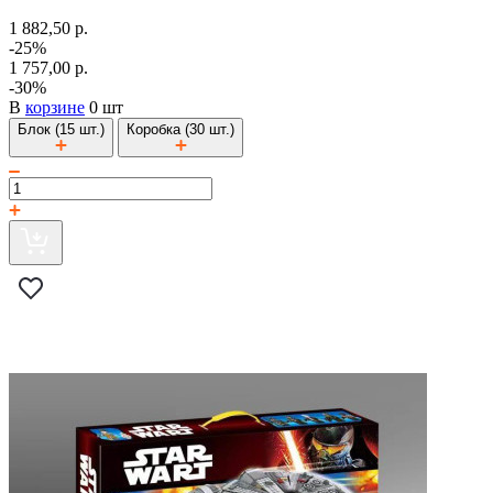
1 882,50 р.
-25%
1 757,00 р.
-30%
В
корзине
0 шт
Блок (15 шт.)
Коробка (30 шт.)