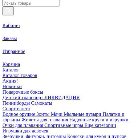
Кабинет
Заказы
Избранное
Корзина
Каталог
Каталог товаров
Акция!
Новинки
Подарочные боксы
Детский транспорт ЛИКВИДАЦИЯ
Пенниборды
Самокаты
Спорт и лето
Водное оружие
Зонты
Мячи
Мыльные пузыри
Палатки и
корзины
Жилеты для плавания
Надувные круги и игрушки
Очки для плавания
Спортивные игры
Еще категории
Игрушки для девочек
Зверушки, фигурки, питомцы
Коляски для кукол и пупсов