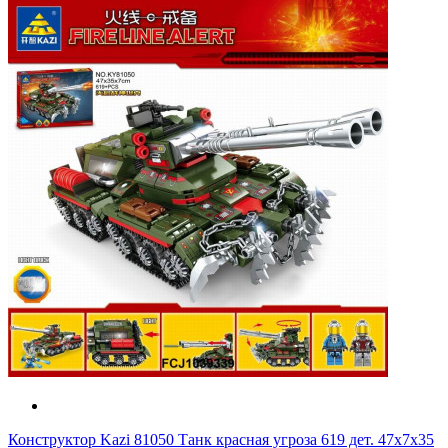
Конструктор Kazi 81050 Танк красная угроза 619 дет. 47х7х35