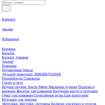
Кабинет
Заказы
Избранное
Корзина
Каталог
Каталог товаров
Акция!
Новинки
Подарочные боксы
Детский транспорт ЛИКВИДАЦИЯ
Пенниборды
Самокаты
Спорт и лето
Водное оружие
Зонты
Мячи
Мыльные пузыри
Палатки и
корзины
Жилеты для плавания
Надувные круги и игрушки
Очки для плавания
Спортивные игры
Еще категории
Игрушки для девочек
Зверушки, фигурки, питомцы
Коляски для кукол и пупсов