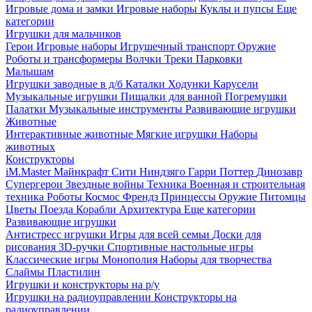
Игровые дома и замки
Игровые наборы
Куклы и пупсы
Еще
категории
Игрушки для мальчиков
Герои
Игровые наборы
Игрушечный транспорт
Оружие
Роботы и трансформеры
Волчки
Треки
Парковки
Малышам
Игрушки заводные в д/б
Каталки
Ходунки
Карусели
Музыкальные игрушки
Пищалки для ванной
Погремушки
Палатки
Музыкальные инструменты
Развивающие игрушки
Животные
Интерактивные животные
Мягкие игрушки
Наборы
животных
Конструкторы
iM.Master
Майнкрафт
Сити
Ниндзяго
Гарри Поттер
Динозавр
Супергерои
Звездные войны
Техника
Военная и строительная
техника
Роботы
Космос
Френдз
Принцессы
Оружие
Питомцы
Цветы
Поезда
Корабли
Архитектура
Еще категории
Развивающие игрушки
Антистресс игрушки
Игры для всей семьи
Доски для
рисования
3D-ручки
Спортивные настольные игры
Классические игры
Монополия
Наборы для творчества
Слаймы
Пластилин
Игрушки и конструкторы на р/у
Игрушки на радиоуправлении
Конструкторы на
радиоуправлении