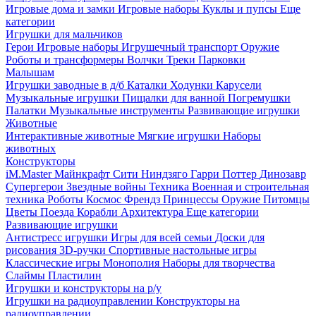
Игровые дома и замки
Игровые наборы
Куклы и пупсы
Еще
категории
Игрушки для мальчиков
Герои
Игровые наборы
Игрушечный транспорт
Оружие
Роботы и трансформеры
Волчки
Треки
Парковки
Малышам
Игрушки заводные в д/б
Каталки
Ходунки
Карусели
Музыкальные игрушки
Пищалки для ванной
Погремушки
Палатки
Музыкальные инструменты
Развивающие игрушки
Животные
Интерактивные животные
Мягкие игрушки
Наборы
животных
Конструкторы
iM.Master
Майнкрафт
Сити
Ниндзяго
Гарри Поттер
Динозавр
Супергерои
Звездные войны
Техника
Военная и строительная
техника
Роботы
Космос
Френдз
Принцессы
Оружие
Питомцы
Цветы
Поезда
Корабли
Архитектура
Еще категории
Развивающие игрушки
Антистресс игрушки
Игры для всей семьи
Доски для
рисования
3D-ручки
Спортивные настольные игры
Классические игры
Монополия
Наборы для творчества
Слаймы
Пластилин
Игрушки и конструкторы на р/у
Игрушки на радиоуправлении
Конструкторы на
радиоуправлении