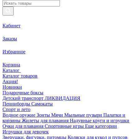
Кабинет
Заказы
Избранное
Корзина
Каталог
Каталог товаров
Акция!
Новинки
Подарочные боксы
Детский транспорт ЛИКВИДАЦИЯ
Пенниборды
Самокаты
Спорт и лето
Водное оружие
Зонты
Мячи
Мыльные пузыри
Палатки и
корзины
Жилеты для плавания
Надувные круги и игрушки
Очки для плавания
Спортивные игры
Еще категории
Игрушки для девочек
Зверушки, фигурки, питомцы
Коляски для кукол и пупсов