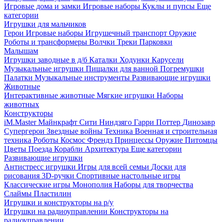
Игровые дома и замки
Игровые наборы
Куклы и пупсы
Еще
категории
Игрушки для мальчиков
Герои
Игровые наборы
Игрушечный транспорт
Оружие
Роботы и трансформеры
Волчки
Треки
Парковки
Малышам
Игрушки заводные в д/б
Каталки
Ходунки
Карусели
Музыкальные игрушки
Пищалки для ванной
Погремушки
Палатки
Музыкальные инструменты
Развивающие игрушки
Животные
Интерактивные животные
Мягкие игрушки
Наборы
животных
Конструкторы
iM.Master
Майнкрафт
Сити
Ниндзяго
Гарри Поттер
Динозавр
Супергерои
Звездные войны
Техника
Военная и строительная
техника
Роботы
Космос
Френдз
Принцессы
Оружие
Питомцы
Цветы
Поезда
Корабли
Архитектура
Еще категории
Развивающие игрушки
Антистресс игрушки
Игры для всей семьи
Доски для
рисования
3D-ручки
Спортивные настольные игры
Классические игры
Монополия
Наборы для творчества
Слаймы
Пластилин
Игрушки и конструкторы на р/у
Игрушки на радиоуправлении
Конструкторы на
радиоуправлении