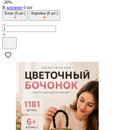
-30%
В
корзине
0 шт
Блок (3 шт.)
Коробка (6 шт.)