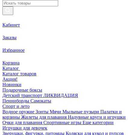
Кабинет
Заказы
Избранное
Корзина
Каталог
Каталог товаров
Акция!
Новинки
Подарочные боксы
Детский транспорт ЛИКВИДАЦИЯ
Пенниборды
Самокаты
Спорт и лето
Водное оружие
Зонты
Мячи
Мыльные пузыри
Палатки и
корзины
Жилеты для плавания
Надувные круги и игрушки
Очки для плавания
Спортивные игры
Еще категории
Игрушки для девочек
Зверушки, фигурки, питомцы
Коляски для кукол и пупсов