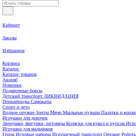
Кабинет
Заказы
Избранное
Корзина
Каталог
Каталог товаров
Акция!
Новинки
Подарочные боксы
Детский транспорт ЛИКВИДАЦИЯ
Пенниборды
Самокаты
Спорт и лето
Водное оружие
Зонты
Мячи
Мыльные пузыри
Палатки и корз
Игрушки для девочек
Зверушки, фигурки, питомцы
Коляски для кукол и пупсов
Игро
Игрушки для мальчиков
Герои
Игровые наборы
Игрушечный транспорт
Оружие
Роботы