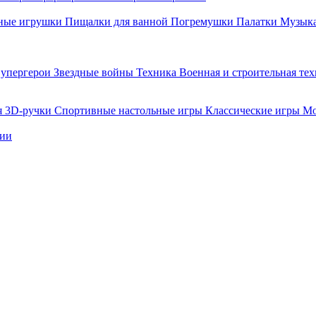
ные игрушки
Пищалки для ванной
Погремушки
Палатки
Музыка
упергерои
Звездные войны
Техника
Военная и строительная те
я
3D-ручки
Спортивные настольные игры
Классические игры
Мо
нии