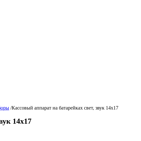
боры
/
Кассовый аппарат на батарейках свет, звук 14х17
вук 14х17