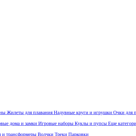
ины
Жилеты для плавания
Надувные круги и игрушки
Очки для 
вые дома и замки
Игровые наборы
Куклы и пупсы
Еще категор
 и трансформеры
Волчки
Треки
Парковки