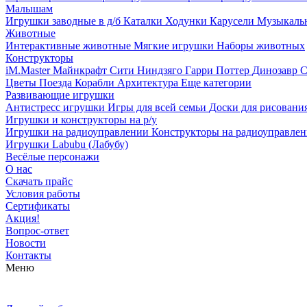
Малышам
Игрушки заводные в д/б
Каталки
Ходунки
Карусели
Музыкаль
Животные
Интерактивные животные
Мягкие игрушки
Наборы животных
Конструкторы
iM.Master
Майнкрафт
Сити
Ниндзяго
Гарри Поттер
Динозавр
С
Цветы
Поезда
Корабли
Архитектура
Еще категории
Развивающие игрушки
Антистресс игрушки
Игры для всей семьи
Доски для рисовани
Игрушки и конструкторы на р/у
Игрушки на радиоуправлении
Конструкторы на радиоуправле
Игрушки Labubu (Лабубу)
Весёлые персонажи
О нас
Скачать прайс
Условия работы
Сертификаты
Акция!
Вопрос-ответ
Новости
Контакты
Меню