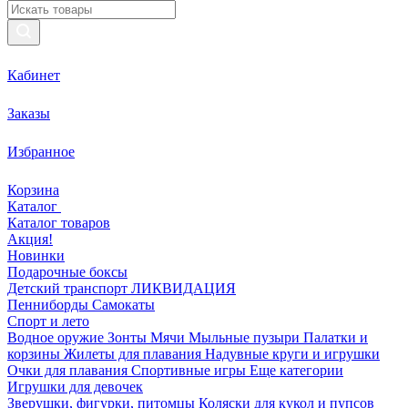
Кабинет
Заказы
Избранное
Корзина
Каталог
Каталог товаров
Акция!
Новинки
Подарочные боксы
Детский транспорт ЛИКВИДАЦИЯ
Пенниборды
Самокаты
Спорт и лето
Водное оружие
Зонты
Мячи
Мыльные пузыри
Палатки и
корзины
Жилеты для плавания
Надувные круги и игрушки
Очки для плавания
Спортивные игры
Еще категории
Игрушки для девочек
Зверушки, фигурки, питомцы
Коляски для кукол и пупсов