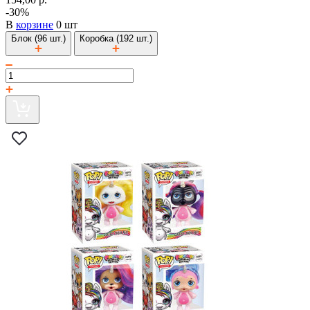
-30%
В
корзине
0 шт
Блок (96 шт.)
Коробка (192 шт.)