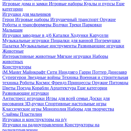
Игровые дома и замки
Игровые наборы
Куклы и пупсы
Еще
категории
Игрушки для мальчиков
Герои
Игровые наборы
Игрушечный транспорт
Оружие
Роботы и трансформеры
Волчки
Треки
Парковки
Малышам
Игрушки заводные в д/б
Каталки
Ходунки
Карусели
Музыкальные игрушки
Пищалки для ванной
Погремушки
Палатки
Музыкальные инструменты
Развивающие игрушки
Животные
Интерактивные животные
Мягкие игрушки
Наборы
животных
Конструкторы
iM.Master
Майнкрафт
Сити
Ниндзяго
Гарри Поттер
Динозавр
Супергерои
Звездные войны
Техника
Военная и строительная
техника
Роботы
Космос
Френдз
Принцессы
Оружие
Питомцы
Цветы
Поезда
Корабли
Архитектура
Еще категории
Развивающие игрушки
Антистресс игрушки
Игры для всей семьи
Доски для
рисования
3D-ручки
Спортивные настольные игры
Классические игры
Монополия
Наборы для творчества
Слаймы
Пластилин
Игрушки и конструкторы на р/у
Игрушки на радиоуправлении
Конструкторы на
радиоуправлении