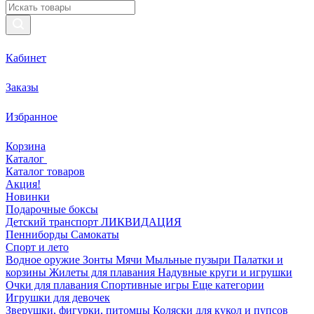
Кабинет
Заказы
Избранное
Корзина
Каталог
Каталог товаров
Акция!
Новинки
Подарочные боксы
Детский транспорт ЛИКВИДАЦИЯ
Пенниборды
Самокаты
Спорт и лето
Водное оружие
Зонты
Мячи
Мыльные пузыри
Палатки и
корзины
Жилеты для плавания
Надувные круги и игрушки
Очки для плавания
Спортивные игры
Еще категории
Игрушки для девочек
Зверушки, фигурки, питомцы
Коляски для кукол и пупсов