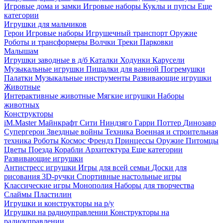
Игровые дома и замки
Игровые наборы
Куклы и пупсы
Еще
категории
Игрушки для мальчиков
Герои
Игровые наборы
Игрушечный транспорт
Оружие
Роботы и трансформеры
Волчки
Треки
Парковки
Малышам
Игрушки заводные в д/б
Каталки
Ходунки
Карусели
Музыкальные игрушки
Пищалки для ванной
Погремушки
Палатки
Музыкальные инструменты
Развивающие игрушки
Животные
Интерактивные животные
Мягкие игрушки
Наборы
животных
Конструкторы
iM.Master
Майнкрафт
Сити
Ниндзяго
Гарри Поттер
Динозавр
Супергерои
Звездные войны
Техника
Военная и строительная
техника
Роботы
Космос
Френдз
Принцессы
Оружие
Питомцы
Цветы
Поезда
Корабли
Архитектура
Еще категории
Развивающие игрушки
Антистресс игрушки
Игры для всей семьи
Доски для
рисования
3D-ручки
Спортивные настольные игры
Классические игры
Монополия
Наборы для творчества
Слаймы
Пластилин
Игрушки и конструкторы на р/у
Игрушки на радиоуправлении
Конструкторы на
радиоуправлении