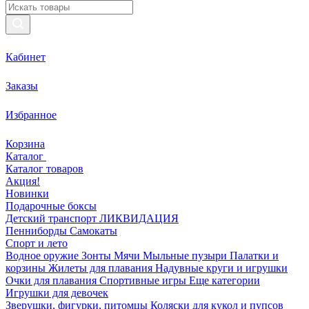
Кабинет
Заказы
Избранное
Корзина
Каталог
Каталог товаров
Акция!
Новинки
Подарочные боксы
Детский транспорт ЛИКВИДАЦИЯ
Пенниборды
Самокаты
Спорт и лето
Водное оружие
Зонты
Мячи
Мыльные пузыри
Палатки и
корзины
Жилеты для плавания
Надувные круги и игрушки
Очки для плавания
Спортивные игры
Еще категории
Игрушки для девочек
Зверушки, фигурки, питомцы
Коляски для кукол и пупсов