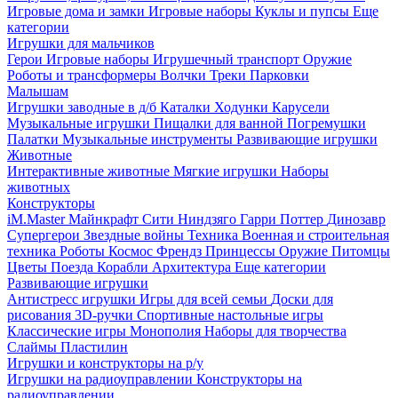
Игровые дома и замки
Игровые наборы
Куклы и пупсы
Еще
категории
Игрушки для мальчиков
Герои
Игровые наборы
Игрушечный транспорт
Оружие
Роботы и трансформеры
Волчки
Треки
Парковки
Малышам
Игрушки заводные в д/б
Каталки
Ходунки
Карусели
Музыкальные игрушки
Пищалки для ванной
Погремушки
Палатки
Музыкальные инструменты
Развивающие игрушки
Животные
Интерактивные животные
Мягкие игрушки
Наборы
животных
Конструкторы
iM.Master
Майнкрафт
Сити
Ниндзяго
Гарри Поттер
Динозавр
Супергерои
Звездные войны
Техника
Военная и строительная
техника
Роботы
Космос
Френдз
Принцессы
Оружие
Питомцы
Цветы
Поезда
Корабли
Архитектура
Еще категории
Развивающие игрушки
Антистресс игрушки
Игры для всей семьи
Доски для
рисования
3D-ручки
Спортивные настольные игры
Классические игры
Монополия
Наборы для творчества
Слаймы
Пластилин
Игрушки и конструкторы на р/у
Игрушки на радиоуправлении
Конструкторы на
радиоуправлении