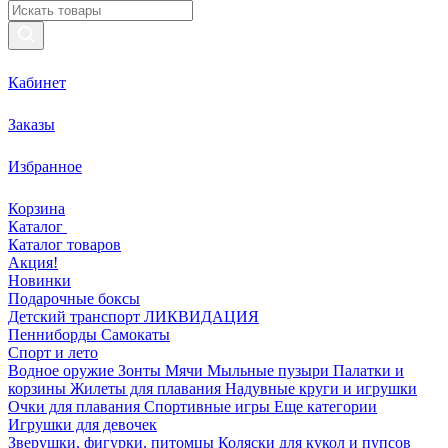
Кабинет
Заказы
Избранное
Корзина
Каталог
Каталог товаров
Акция!
Новинки
Подарочные боксы
Детский транспорт ЛИКВИДАЦИЯ
Пенниборды
Самокаты
Спорт и лето
Водное оружие
Зонты
Мячи
Мыльные пузыри
Палатки и
корзины
Жилеты для плавания
Надувные круги и игрушки
Очки для плавания
Спортивные игры
Еще категории
Игрушки для девочек
Зверушки, фигурки, питомцы
Коляски для кукол и пупсов