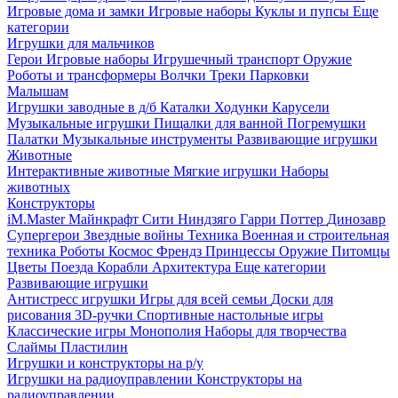
Игровые дома и замки
Игровые наборы
Куклы и пупсы
Еще
категории
Игрушки для мальчиков
Герои
Игровые наборы
Игрушечный транспорт
Оружие
Роботы и трансформеры
Волчки
Треки
Парковки
Малышам
Игрушки заводные в д/б
Каталки
Ходунки
Карусели
Музыкальные игрушки
Пищалки для ванной
Погремушки
Палатки
Музыкальные инструменты
Развивающие игрушки
Животные
Интерактивные животные
Мягкие игрушки
Наборы
животных
Конструкторы
iM.Master
Майнкрафт
Сити
Ниндзяго
Гарри Поттер
Динозавр
Супергерои
Звездные войны
Техника
Военная и строительная
техника
Роботы
Космос
Френдз
Принцессы
Оружие
Питомцы
Цветы
Поезда
Корабли
Архитектура
Еще категории
Развивающие игрушки
Антистресс игрушки
Игры для всей семьи
Доски для
рисования
3D-ручки
Спортивные настольные игры
Классические игры
Монополия
Наборы для творчества
Слаймы
Пластилин
Игрушки и конструкторы на р/у
Игрушки на радиоуправлении
Конструкторы на
радиоуправлении