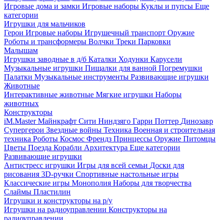
Игровые дома и замки
Игровые наборы
Куклы и пупсы
Еще
категории
Игрушки для мальчиков
Герои
Игровые наборы
Игрушечный транспорт
Оружие
Роботы и трансформеры
Волчки
Треки
Парковки
Малышам
Игрушки заводные в д/б
Каталки
Ходунки
Карусели
Музыкальные игрушки
Пищалки для ванной
Погремушки
Палатки
Музыкальные инструменты
Развивающие игрушки
Животные
Интерактивные животные
Мягкие игрушки
Наборы
животных
Конструкторы
iM.Master
Майнкрафт
Сити
Ниндзяго
Гарри Поттер
Динозавр
Супергерои
Звездные войны
Техника
Военная и строительная
техника
Роботы
Космос
Френдз
Принцессы
Оружие
Питомцы
Цветы
Поезда
Корабли
Архитектура
Еще категории
Развивающие игрушки
Антистресс игрушки
Игры для всей семьи
Доски для
рисования
3D-ручки
Спортивные настольные игры
Классические игры
Монополия
Наборы для творчества
Слаймы
Пластилин
Игрушки и конструкторы на р/у
Игрушки на радиоуправлении
Конструкторы на
радиоуправлении