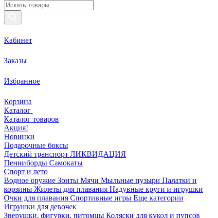
Кабинет
Заказы
Избранное
Корзина
Каталог
Каталог товаров
Акция!
Новинки
Подарочные боксы
Детский транспорт ЛИКВИДАЦИЯ
Пенниборды
Самокаты
Спорт и лето
Водное оружие
Зонты
Мячи
Мыльные пузыри
Палатки и
корзины
Жилеты для плавания
Надувные круги и игрушки
Очки для плавания
Спортивные игры
Еще категории
Игрушки для девочек
Зверушки, фигурки, питомцы
Коляски для кукол и пупсов