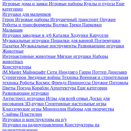
Игровые дома и замки
Игровые наборы
Куклы и пупсы
Еще
категории
Игрушки для мальчиков
Герои
Игровые наборы
Игрушечный транспорт
Оружие
Роботы и трансформеры
Волчки
Треки
Парковки
Малышам
Игрушки заводные в д/б
Каталки
Ходунки
Карусели
Музыкальные игрушки
Пищалки для ванной
Погремушки
Палатки
Музыкальные инструменты
Развивающие игрушки
Животные
Интерактивные животные
Мягкие игрушки
Наборы
животных
Конструкторы
iM.Master
Майнкрафт
Сити
Ниндзяго
Гарри Поттер
Динозавр
Супергерои
Звездные войны
Техника
Военная и строительная
техника
Роботы
Космос
Френдз
Принцессы
Оружие
Питомцы
Цветы
Поезда
Корабли
Архитектура
Еще категории
Развивающие игрушки
Антистресс игрушки
Игры для всей семьи
Доски для
рисования
3D-ручки
Спортивные настольные игры
Классические игры
Монополия
Наборы для творчества
Слаймы
Пластилин
Игрушки и конструкторы на р/у
Игрушки на радиоуправлении
Конструкторы на
радиоуправлении