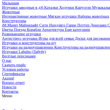
Малышам
Игрушки заводные в д/б
Каталки
Ходунки
Карусели
Музыкаль
Животные
Интерактивные животные
Мягкие игрушки
Наборы животных
Конструкторы
iM.Master
Майнкрафт
Сити
Ниндзяго
Гарри Поттер
Динозавр
С
Цветы
Поезда
Корабли
Архитектура
Еще категории
Развивающие игрушки
Антистресс игрушки
Игры для всей семьи
Доски для рисовани
Игрушки и конструкторы на р/у
Игрушки на радиоуправлении
Конструкторы на радиоуправле
Игрушки Labubu (Лабубу)
Весёлые персонажи
О нас
Скачать прайс
Условия работы
Сертификаты
Акция!
Вопрос-ответ
Новости
Контакты
Меню