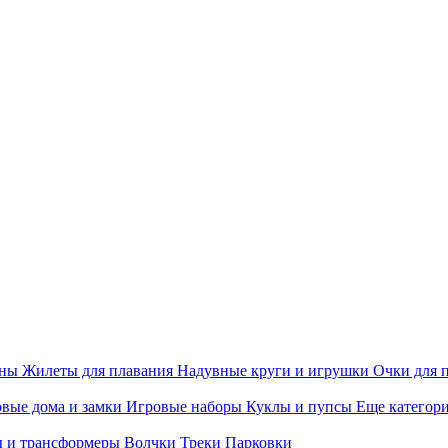
ины
Жилеты для плавания
Надувные круги и игрушки
Очки для 
вые дома и замки
Игровые наборы
Куклы и пупсы
Еще категор
 и трансформеры
Волчки
Треки
Парковки