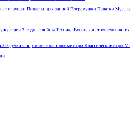
ные игрушки
Пищалки для ванной
Погремушки
Палатки
Музыка
упергерои
Звездные войны
Техника
Военная и строительная те
я
3D-ручки
Спортивные настольные игры
Классические игры
Мо
нии