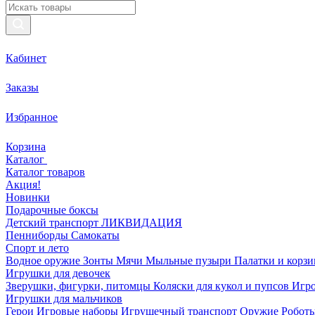
Кабинет
Заказы
Избранное
Корзина
Каталог
Каталог товаров
Акция!
Новинки
Подарочные боксы
Детский транспорт ЛИКВИДАЦИЯ
Пенниборды
Самокаты
Спорт и лето
Водное оружие
Зонты
Мячи
Мыльные пузыри
Палатки и корз
Игрушки для девочек
Зверушки, фигурки, питомцы
Коляски для кукол и пупсов
Игро
Игрушки для мальчиков
Герои
Игровые наборы
Игрушечный транспорт
Оружие
Роботы