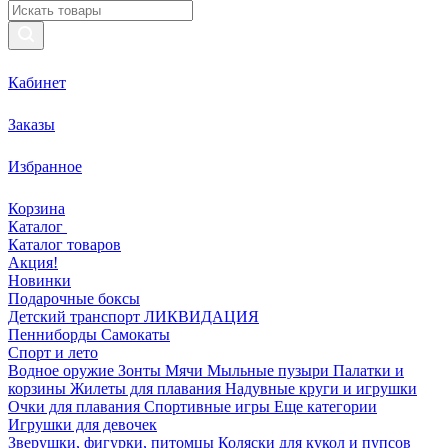
Кабинет
Заказы
Избранное
Корзина
Каталог
Каталог товаров
Акция!
Новинки
Подарочные боксы
Детский транспорт ЛИКВИДАЦИЯ
Пенниборды
Самокаты
Спорт и лето
Водное оружие
Зонты
Мячи
Мыльные пузыри
Палатки и
корзины
Жилеты для плавания
Надувные круги и игрушки
Очки для плавания
Спортивные игры
Еще категории
Игрушки для девочек
Зверушки, фигурки, питомцы
Коляски для кукол и пупсов