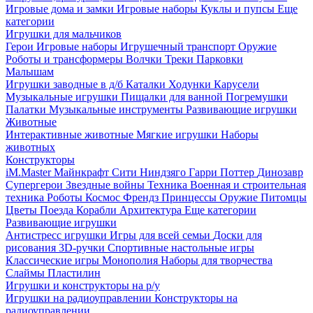
Игровые дома и замки
Игровые наборы
Куклы и пупсы
Еще
категории
Игрушки для мальчиков
Герои
Игровые наборы
Игрушечный транспорт
Оружие
Роботы и трансформеры
Волчки
Треки
Парковки
Малышам
Игрушки заводные в д/б
Каталки
Ходунки
Карусели
Музыкальные игрушки
Пищалки для ванной
Погремушки
Палатки
Музыкальные инструменты
Развивающие игрушки
Животные
Интерактивные животные
Мягкие игрушки
Наборы
животных
Конструкторы
iM.Master
Майнкрафт
Сити
Ниндзяго
Гарри Поттер
Динозавр
Супергерои
Звездные войны
Техника
Военная и строительная
техника
Роботы
Космос
Френдз
Принцессы
Оружие
Питомцы
Цветы
Поезда
Корабли
Архитектура
Еще категории
Развивающие игрушки
Антистресс игрушки
Игры для всей семьи
Доски для
рисования
3D-ручки
Спортивные настольные игры
Классические игры
Монополия
Наборы для творчества
Слаймы
Пластилин
Игрушки и конструкторы на р/у
Игрушки на радиоуправлении
Конструкторы на
радиоуправлении